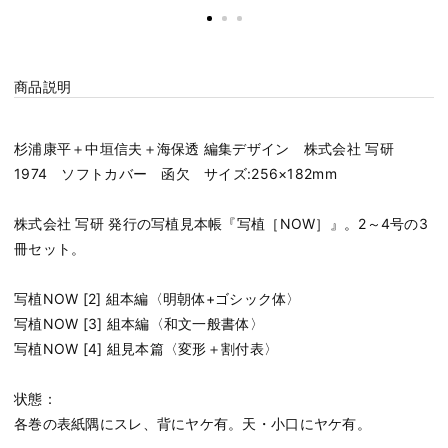
商品説明
杉浦康平＋中垣信夫＋海保透 編集デザイン 株式会社 写研
1974 ソフトカバー 函欠 サイズ:256×182mm
株式会社 写研 発行の写植見本帳『写植［NOW］』。2～4号の3
冊セット。
写植NOW [2] 組本編〈明朝体+ゴシック体〉
写植NOW [3] 組本編〈和文一般書体〉
写植NOW [4] 組見本篇〈変形＋割付表〉
状態：
各巻の表紙隅にスレ、背にヤケ有。天・小口にヤケ有。