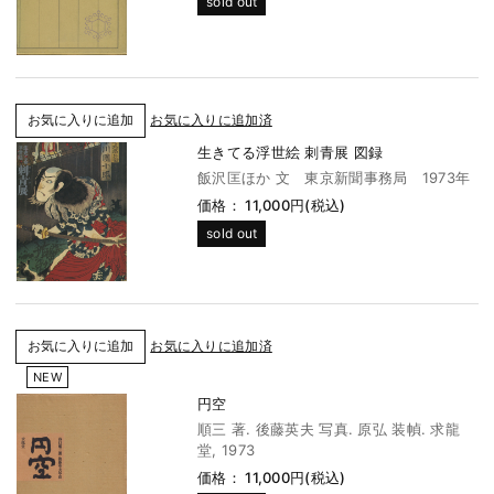
sold out
お気に入りに追加済
生きてる浮世絵 刺青展 図録
飯沢匡ほか 文 東京新聞事務局 1973年
価格： 11,000円(税込)
sold out
お気に入りに追加済
NEW
円空
順三 著. 後藤英夫 写真. 原弘 装幀. 求龍
堂, 1973
価格： 11,000円(税込)