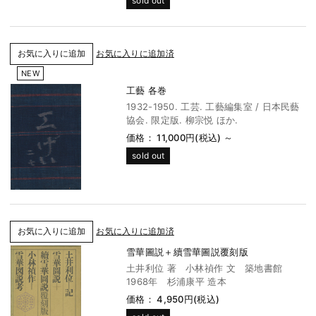
sold out
お気に入りに追加済
NEW
工藝 各巻
1932-1950. 工芸. 工藝編集室 / 日本民藝
協会. 限定版. 柳宗悦 ほか.
価格： 11,000円(税込)
～
sold out
お気に入りに追加済
雪華圖説＋續雪華圖説覆刻版
土井利位 著 小林禎作 文 築地書館
1968年 杉浦康平 造本
価格： 4,950円(税込)