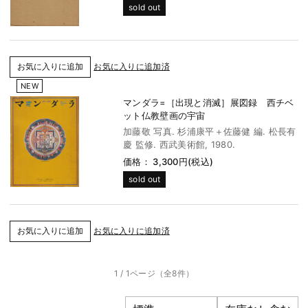
sold out
お気に入りに追加済
NEW
マンダラ=［出現と消滅］展図録 西チベ
ット仏教壁画の宇宙
加藤敬 写真. 杉浦康平＋佐藤健 編. 松長有
慶 監修. 西武美術館, 1980.
価格： 3,300円(税込)
sold out
お気に入りに追加済
1 / 1ページ
（全8件）