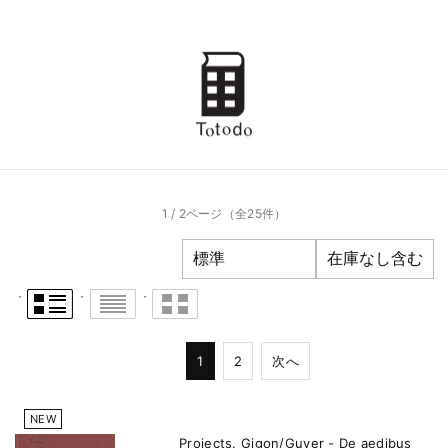
1 / 2ページ
（全25件）
1
2
次へ
NEW
Projects. Gigon/Guyer - De aedibus