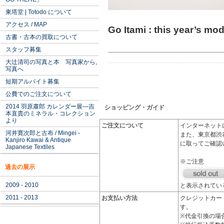
東塔堂 | Totodo について
アクセス / MAP
Go Itami : this year’s mo
古書・古本の買取について
スタッフ募集
大辻清司の写真と本 写真家から,
写真へ
短期アルバイト募集
公費でのご注文について
2014 羽原肅郎 カレンダー展―吉
ショッピング・ガイド
本直貴のミネラル・コレクション
より
ご注文について
インターネット
河井寛次郎と古布 / Mingei -
また、東京都渋
Kanjiro Kawai & Antique
に取ってご確認
Japanese Textiles
※ご注意
過去の展示
2009 - 2010
と表示されてい
2011 - 2013
お支払い方法
クレジットカード
す。
※代金引換の場