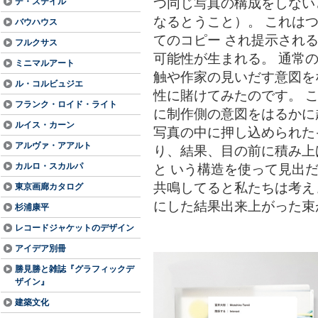
つ同じ写真の構成をしない
デ・ステイル
なるとうこと）。 これは
バウハウス
てのコピー され提示され
フルクサス
可能性が生まれる。 通常
ミニマルアート
触や作家の見いだす意図を
ル・コルビュジエ
性に賭けてみたのです。 
フランク・ロイド・ライト
に制作側の意図をはるかに
ルイス・カーン
写真の中に押し込められた
アルヴァ・アアルト
り、結果、目の前に積み上
カルロ・スカルパ
と いう構造を使って見出
共鳴してると私たちは考え
東京画廊カタログ
にした結果出来上がった束が 
杉浦康平
レコードジャケットのデザイン
アイデア別冊
勝見勝と雑誌『グラフィックデ
ザイン』
建築文化