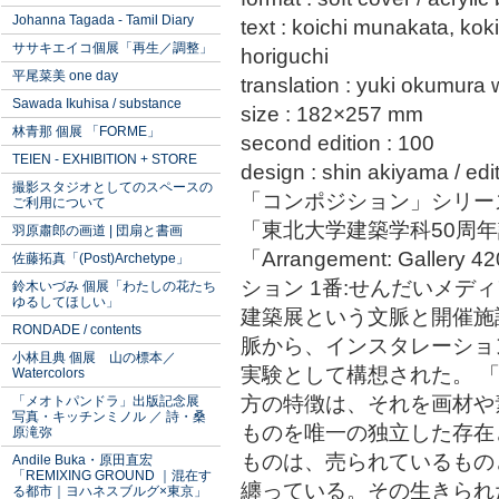
Johanna Tagada - Tamil Diary
text : koichi munakata, ko
ササキエイコ個展「再生／調整」
horiguchi
平尾菜美 one day
translation : yuki okumura 
Sawada Ikuhisa / substance
size : 182×257 mm
林青那 個展 「FORME」
second edition : 100
TEIEN - EXHIBITION + STORE
design : shin akiyama / edi
撮影スタジオとしてのスペースの
「コンポジション」シリー
ご利用について
「東北大学建築学科50周
羽原肅郎の画道 | 団扇と書画
「Arrangement: Gallery
佐藤拓真「(Post)Archetype」
ション 1番:せんだいメ
鈴木いづみ 個展「わたしの花たち
ゆるしてほしい」
建築展という文脈と開催施
RONDADE / contents
脈から、インスタレーショ
小林且典 個展 山の標本／
実験として構想された。 
Watercolors
方の特徴は、それを画材や
「メオトパンドラ」出版記念展
写真・キッチンミノル ／ 詩・桑
ものを唯一の独立した存在
原滝弥
ものは、売られているもの
Andile Buka・原田直宏
「REMIXING GROUND ｜混在す
纏っている。その生きられ
る都市｜ヨハネスブルグ×東京」