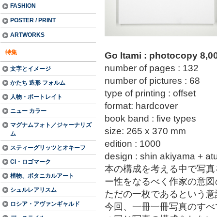
FASHION
POSTER / PRINT
ARTWORKS
特集
Go Itami : photocopy 8,
number of pages : 132
文字とイメージ
number of pictures : 68
かたち 造形 フォルム
type of printing : offset
人物・ポートレイト
format: hardcover
ニュー カラー
book band : five types
マグナムフォト／ジャーナリズ
size: 265 x 370 mm
ム
edition : 1000
スティーグリッツとオキーフ
design : shin akiyama + atu
CI・ロゴマーク
本の構成を考える中で写真
植物、ボタニカルアート
ー性をなるべく作家の意図
シュルレアリスム
ただの一枚であるという意
ロシア・アヴァンギャルド
今回、一冊一冊写真のすべ