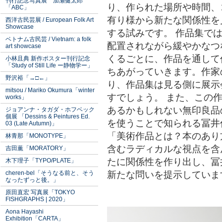
刊行記念写真展 加瀬健太郎
り、作られた場所や時間、
「ABC」
有り様から新たな関係性を
西洋古民芸展 / European Folk Art
Showcase
する試みです。 作品集で
ベトナム古民芸 / Vietnam: a folk
配置されながら緩やかなつ
art showcase
くるごとに、作品を通して
小林且典 新作ポスター刊行記念
「Study of Still Life ー静物学ー」
ちあがっていきます。作家
野沢裕「→□←」
り、作品集は見る側に展示
mitsou / Mariko Okumura「winter
すでしょう。 また、この
works」
あるかもしれない無印良品
ジョアンナ・タガダ・ホフベック
個展 「Dessins & Peintures Ed.
を使うことで知られる冨井
03 (Late Autumn)」
「美術作品とは？本のあり
林青那「MONOTYPE」
含むラディカルな視点を含
吉田薫「MORATORY」
たに関係性を作り出し、冨
木下理子「TYPO/PLATE」
新たな問いを提示していま
cheren-bel「そうなる前と、そう
なったずっと後。」
原田直宏 写真展「TOKYO
FISHGRAPHS | 2020」
Aona Hayashi
Exhibition「CARTA」