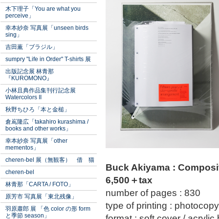
木下理子「You are what you
perceive」
幸本紗奈 写真展「unseen birds
sing」
吉田薫「ブラジル」
sumpry "Life in Order" T-shirts 展
出版記念展 林青那
『KUROMONO』
小林且典作品集刊行記念展
Watercolors II
秋野ちひろ「本と金槌」
倉嶌隆広「takahiro kurashima /
books and other works」
幸本紗奈 写真展「other
mementos」
cheren-bel 展（無観客） 借 猫
Buck Akiyama : Composit
cheren-bel
6,500＋tax
林青那「CARTA / FOTO」
number of pages : 830
原芳市 写真展「東北残像」
type of printing : photocopy
羽原肅郎 展 「色 color の形 form
と季節 season」
format : soft cover / acryli