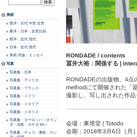
美術
西洋：古代 中世 近世
東洋・日本：近世以前
西洋：近代 現代
日本：近代 現代
RONDADE / contents
美術 評論・エッセイ
冨井大裕：関係する | interact
写真
写真集：日本
RONDADEの出版物、4点の
写真集：アメリカ
methodにて開催された「冨
写真集：フランス
撮影し、写し出された作品
写真集：ドイツ
写真集：イタリア
写真集：イギリス
写真集：ヨーロッパ（オラン
会場：東塔堂 | Totodo
ダ・北欧・カナダ etc.）
会期：2018年3月6日［月
写真集：チェコ・東欧・ロシ