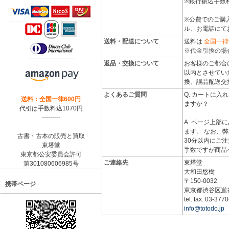
※銀行振込手数
※公費でのご購
ル、お電話にて
送料・配送について
送料は
全国一律
※代金引換の場
返品・交換について
お客様のご都合
以内とさせてい
換、誤品配送交
よくあるご質問
Q. カートに入
送料：全国一律600円
ますか？
代引は手数料込1070円
---------
A. ページ上
ます。 なお、弊
古書・古本の販売と買取
30分以内にご
東塔堂
手数ですが商品
東京都公安委員会許可
ご連絡先
東塔堂
第301080606985号
大和田悠樹
〒150-0032
携帯ページ
東京都渋谷区鴬谷町
tel. fax. 03-377
info@totodo.jp