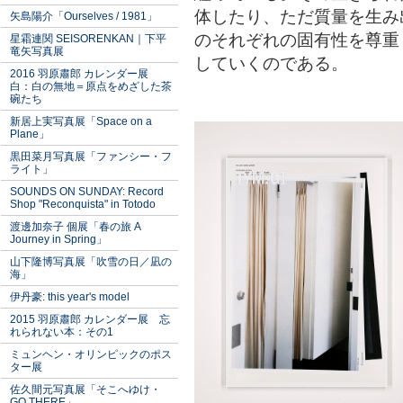
体したり、ただ質量を生み
矢島陽介「Ourselves / 1981」
のそれぞれの固有性を尊重
星霜連関 SEISORENKAN｜下平
竜矢写真展
していくのである。
2016 羽原肅郎 カレンダー展
白：白の無地＝原点をめざした茶
碗たち
新居上実写真展「Space on a
Plane」
黒田菜月写真展「ファンシー・フ
ライト」
SOUNDS ON SUNDAY: Record
Shop "Reconquista" in Totodo
渡邊加奈子 個展「春の旅 A
Journey in Spring」
山下隆博写真展「吹雪の日／凪の
海」
伊丹豪: this year's model
2015 羽原肅郎 カレンダー展 忘
れられない本：その1
ミュンヘン・オリンピックのポス
ター展
佐久間元写真展「そこへゆけ・
GO THERE」