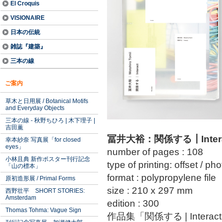
El Croquis
VISIONAIRE
日本の伝統
雑誌『建築』
三本の線
ご案内
草木と日用展 / Botanical Motifs
and Everyday Objects
三本の線 - 秋野ちひろ | 木下理子 |
吉田薫
冨井大裕：関係する┃Interact
幸本紗奈 写真展「for closed
eyes」
number of pages : 108
小林且典 新作ポスター刊行記念
type of printing: offset / p
「山の標本」
format : polypropylene fil
原初造形展 / Primal Forms
size : 210 x 297 mm
西野壮平 SHORT STORIES:
Amsterdam
edition : 300
Thomas Tohma: Vague Sign
作品集「関係する | Inte