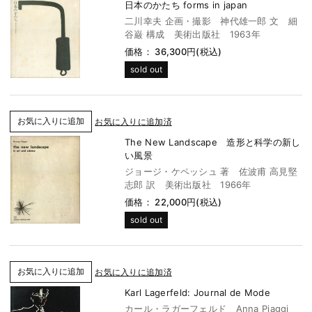
日本のかたち forms in japan
二川幸夫 企画・撮影 神代雄一郎 文 細
谷巌 構成 美術出版社 1963年
価格： 36,300円(税込)
sold out
お気に入りに追加済
The New Landscape 造形と科学の新し
い風景
ジョージ・ケペッシュ 著 佐波甫 高見堅
志郎 訳 美術出版社 1966年
価格： 22,000円(税込)
sold out
お気に入りに追加済
Karl Lagerfeld: Journal de Mode
カール・ラガーフェルド Anna Piaggi