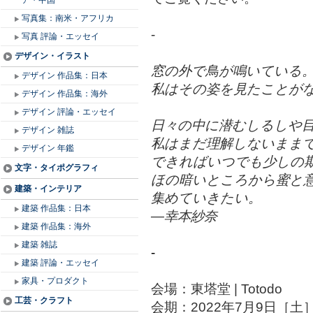
ア・中国
写真集：南米・アフリカ
-
写真 評論・エッセイ
デザイン・イラスト
窓の外で鳥が鳴いている
デザイン 作品集：日本
私はその姿を見たことが
デザイン 作品集：海外
デザイン 評論・エッセイ
日々の中に潜むしるしや
デザイン 雑誌
私はまだ理解しないまま
デザイン 年鑑
できればいつでも少しの
文字・タイポグラフィ
ほの暗いところから蜜と
建築・インテリア
集めていきたい。
建築 作品集：日本
―幸本紗奈
建築 作品集：海外
建築 雑誌
-
建築 評論・エッセイ
家具・プロダクト
会場：東塔堂 | Totodo
工芸・クラフト
会期：2022年7月9日［土