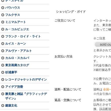
デ・ステイル
バウハウス
ショッピング・ガイド
フルクサス
ご注文について
インターネッ
ミニマルアート
また、東京都
ル・コルビュジエ
に取ってご
フランク・ロイド・ライト
※ご注意
ルイス・カーン
と表示され
アルヴァ・アアルト
お支払い方法
クレジットカ
カルロ・スカルパ
す。
東京画廊カタログ
※代金引換の
※銀行振込
杉浦康平
※公費での
レコードジャケットのデザイン
ル、お電話
アイデア別冊
送料・配送について
送料は
全国一
勝見勝と雑誌『グラフィックデ
※代金引換の
ザイン』
返品・交換について
お客様のご
以内とさせて
建築文化
換、誤品配