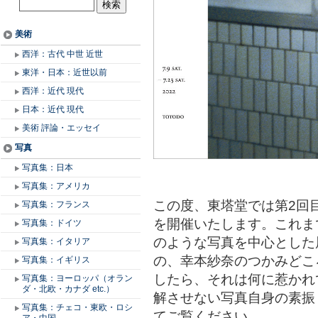
美術
西洋：古代 中世 近世
東洋・日本：近世以前
西洋：近代 現代
日本：近代 現代
美術 評論・エッセイ
写真
写真集：日本
写真集：アメリカ
この度、東塔堂では第2回目とな
写真集：フランス
を開催いたします。これま
写真集：ドイツ
のような写真を中心とした
写真集：イタリア
の、幸本紗奈のつかみどこ
写真集：イギリス
したら、それは何に惹かれ
写真集：ヨーロッパ（オラン
ダ・北欧・カナダ etc.）
解させない写真自身の素振
写真集：チェコ・東欧・ロシ
てご覧ください。