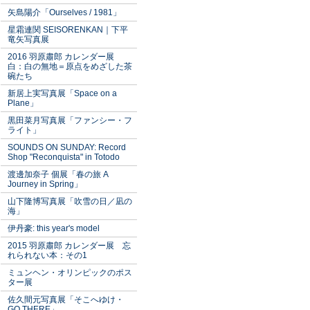
矢島陽介「Ourselves / 1981」
星霜連関 SEISORENKAN｜下平
竜矢写真展
2016 羽原肅郎 カレンダー展
白：白の無地＝原点をめざした茶
碗たち
新居上実写真展「Space on a
Plane」
黒田菜月写真展「ファンシー・フ
ライト」
SOUNDS ON SUNDAY: Record
Shop "Reconquista" in Totodo
渡邊加奈子 個展「春の旅 A
Journey in Spring」
山下隆博写真展「吹雪の日／凪の
海」
伊丹豪: this year's model
2015 羽原肅郎 カレンダー展 忘
れられない本：その1
ミュンヘン・オリンピックのポス
ター展
佐久間元写真展「そこへゆけ・
GO THERE」