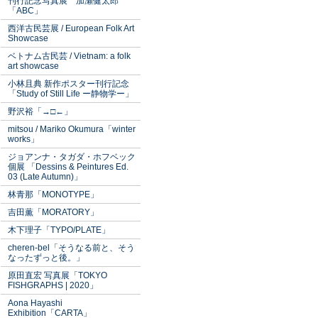
刊行記念写真展 加瀬健太郎
「ABC」
西洋古民芸展 / European Folk Art
Showcase
ベトナム古民芸 / Vietnam: a folk
art showcase
小林且典 新作ポスター刊行記念
「Study of Still Life ー静物学ー」
野沢裕「→□←」
mitsou / Mariko Okumura「winter
works」
ジョアンナ・タガダ・ホフベック
個展 「Dessins & Peintures Ed.
03 (Late Autumn)」
林青那「MONOTYPE」
吉田薫「MORATORY」
木下理子「TYPO/PLATE」
cheren-bel「そうなる前と、そう
なったずっと後。」
原田直宏 写真展「TOKYO
FISHGRAPHS | 2020」
Aona Hayashi
Exhibition「CARTA」