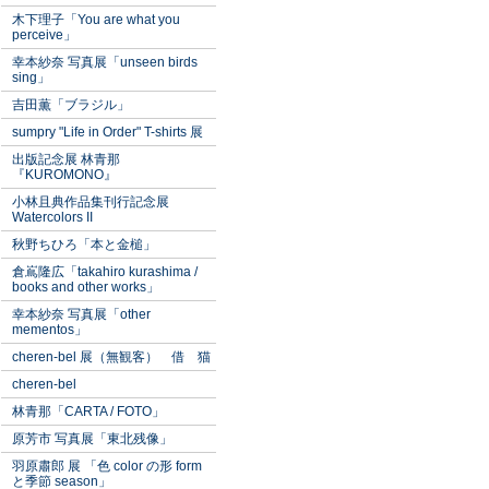
木下理子「You are what you
perceive」
幸本紗奈 写真展「unseen birds
sing」
吉田薫「ブラジル」
sumpry "Life in Order" T-shirts 展
出版記念展 林青那
『KUROMONO』
小林且典作品集刊行記念展
Watercolors II
秋野ちひろ「本と金槌」
倉嶌隆広「takahiro kurashima /
books and other works」
幸本紗奈 写真展「other
mementos」
cheren-bel 展（無観客） 借 猫
cheren-bel
林青那「CARTA / FOTO」
原芳市 写真展「東北残像」
羽原肅郎 展 「色 color の形 form
と季節 season」