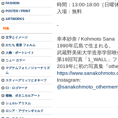
FASHION
時間：13:00-18:00［日
入場：無料
POSTER / PRINT
ARTWORKS
-
特集
文字とイメージ
幸本紗奈 / Kohmoto Sana
1990年広島で生まれる。
かたち 造形 フォルム
武蔵野美術大学造形学部映
人物・ポートレイト
第19回写真「1_WALL」
ニュー カラー
2019年に初の写真集『othe
マグナムフォト／ジャーナリズ
https://www.sanakohmoto
ム
Instagram:
スティーグリッツとオキーフ
@sanakohmoto_othermem
CI・ロゴマーク
植物、ボタニカルアート
シュルレアリスム
ロシア・アヴァンギャルド