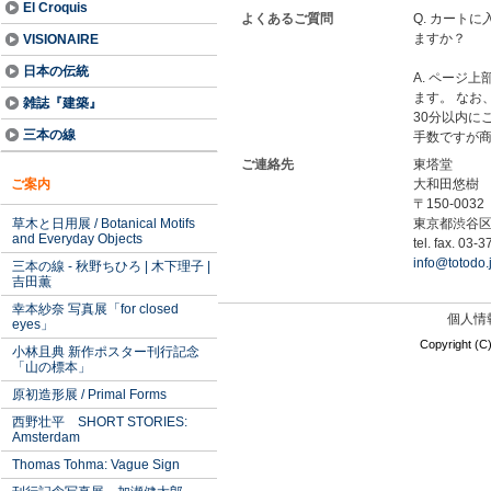
El Croquis
よくあるご質問
Q. カート
ますか？
VISIONAIRE
日本の伝統
A. ページ
ます。 なお
雑誌『建築』
30分以内に
三本の線
手数ですが
ご連絡先
東塔堂
ご案内
大和田悠樹
〒150-0032
草木と日用展 / Botanical Motifs
東京都渋谷区鴬
and Everyday Objects
tel. fax. 03-
info@totodo.
三本の線 - 秋野ちひろ | 木下理子 |
吉田薫
幸本紗奈 写真展「for closed
個人情
eyes」
Copyright 
小林且典 新作ポスター刊行記念
「山の標本」
原初造形展 / Primal Forms
西野壮平 SHORT STORIES:
Amsterdam
Thomas Tohma: Vague Sign