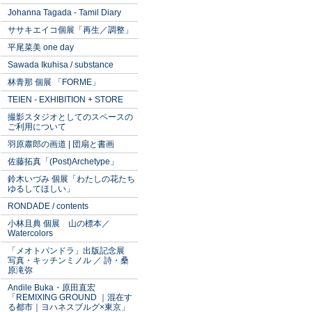
Johanna Tagada - Tamil Diary
ササキエイコ個展「再生／調整」
平尾菜美 one day
Sawada Ikuhisa / substance
林青那 個展 「FORME」
TEIEN - EXHIBITION + STORE
撮影スタジオとしてのスペースの
ご利用について
羽原肅郎の画道 | 団扇と書画
佐藤拓真「(Post)Archetype」
鈴木いづみ 個展「わたしの花たち
ゆるしてほしい」
RONDADE / contents
小林且典 個展 山の標本／
Watercolors
「メオトパンドラ」出版記念展
写真・キッチンミノル ／ 詩・桑
原滝弥
Andile Buka・原田直宏
「REMIXING GROUND ｜混在す
る都市｜ヨハネスブルグ×東京」