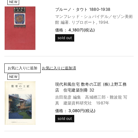
NEW
ブルーノ・タウト 1880-1938
マンフレッド・シュパイデル／セゾン美術
館 編著. リブロポート, 1994.
価格： 4,180円(税込)
sold out
お気に入りに追加済
NEW
現代和風住宅 数奇の工匠 (株)上野工務
店 住宅建築別冊 32
吉田龍彦 編集 高城楢三郎・難波龍 写
真 建築資料研究社 1987年
価格： 3,080円(税込)
sold out