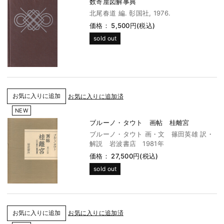
数寄屋図解事典
北尾春道 編. 彰国社, 1976.
価格： 5,500円(税込)
sold out
お気に入りに追加済
NEW
ブルーノ・タウト 画帖 桂離宮
ブルーノ・タウト 画・文 篠田英雄 訳・
解説 岩波書店 1981年
価格： 27,500円(税込)
sold out
お気に入りに追加済