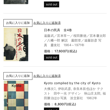
sold out
お気に入りに追加済
日本の民具 全4巻
遠藤武／宮本常一／桜田勝徳／宮本馨太郎
／八幡一郎 解説 薗部澄／遠藤頴彦 写
真 慶友社 1964～1971年
価格： 17,600円(税込)
sold out
お気に入りに追加済
Kyoto compiled by the city of Kyoto
大佛次, 伊吹武彦, 奈良本辰也ほか テク
スト 田中一光 デザイン 秋山庄太郎, 福
田勝治ほか写真 淡交新社 1962年
価格： 8,800円(税込)