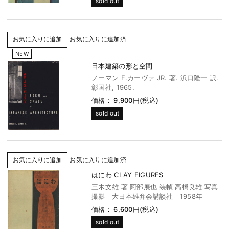
sold out
お気に入りに追加済
NEW
日本建築の形と空間
ノーマン F.カーヴァ JR. 著. 浜口隆一 訳.
彰国社, 1965.
価格： 9,900円(税込)
sold out
お気に入りに追加済
はにわ CLAY FIGURES
三木文雄 著 阿部展也 装幀 高橋良雄 写真
撮影 大日本雄弁会講談社 1958年
価格： 6,600円(税込)
sold out