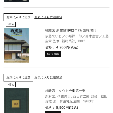
お気に入りに追加済
NEW
桂離宮 新建築1982年7月臨時増刊
伊藤ていじ／小幡祥一郎／鈴木嘉吉／工藤
圭章 監修. 新建築社, 1982.
価格： 4,950円(税込)
sold out
お気に入りに追加済
NEW
桂離宮 タウト全集第一巻
新村出, 伊東忠太, 西田直二郎 監修 篠田
英雄 訳 育生社弘道閣 1943年
価格： 5,500円(税込)