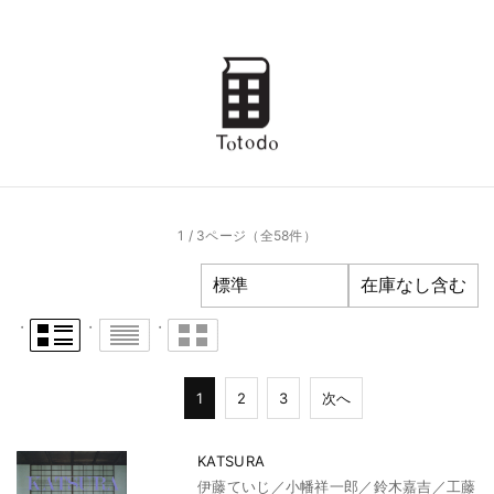
1 / 3ページ
（全58件）
1
2
3
次へ
KATSURA
伊藤ていじ／小幡祥一郎／鈴木嘉吉／工藤