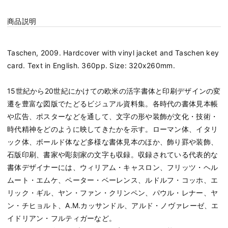
商品説明
Taschen, 2009. Hardcover with vinyl jacket and Taschen key
card. Text in English. 360pp. Size: 320x260mm.
15世紀から20世紀にかけての欧米の活字書体と印刷デザインの変
遷を豊富な図版でたどるビジュアル資料集。各時代の書体見本帳
や広告、ポスターなどを通して、文字の形や装飾が文化・技術・
時代精神をどのように映してきたかを示す。ローマン体、イタリ
ック体、ボールド体など多様な書体見本のほか、飾り罫や装飾、
石版印刷、書家や彫刻家の文字も収録。収録されている代表的な
書体デザイナーには、ウィリアム・キャスロン、フリッツ・ヘル
ムート・エムケ、ペーター・ベーレンス、ルドルフ・コッホ、エ
リック・ギル、ヤン・ファン・クリンペン、パウル・レナー、ヤ
ン・チヒョルト、A.M.カッサンドル、アルド・ノヴァレーゼ、エ
イドリアン・フルティガーなど。