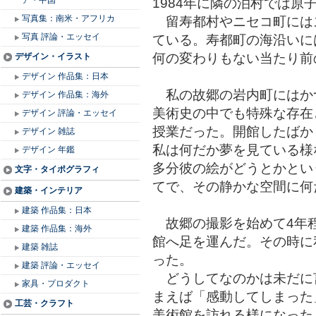
1984年に隣の泊村では
ア・中国
留寿都村やニセコ町には
写真集：南米・アフリカ
ている。寿都町の海沿いに
写真 評論・エッセイ
何の変わりもない当たり前
デザイン・イラスト
デザイン 作品集：日本
私の故郷の岩内町にはか
デザイン 作品集：海外
美術史の中でも特殊な存在
デザイン 評論・エッセイ
授業だった。開館したばか
デザイン 雑誌
私は何だか夢を見ている様
デザイン 年鑑
多分彼の絵がどうとかとい
文字・タイポグラフィ
てで、その静かな空間に何
建築・インテリア
建築 作品集：日本
故郷の撮影を始めて4年程
建築 作品集：海外
館へ足を運んだ。その時に
建築 雑誌
った。
建築 評論・エッセイ
どうしてなのかは未だに
家具・プロダクト
まえば「感動してしまった
工芸・クラフト
美術館を訪れる様になった