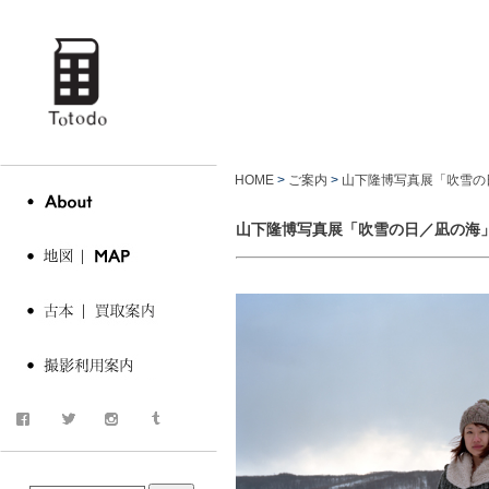
totodo
古書 古
HOME
>
ご案内
>
山下隆博写真展「吹雪の
山下隆博写真展「吹雪の日／凪の海
商品検索