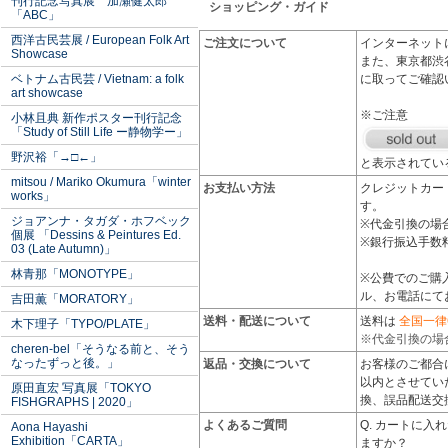
刊行記念写真展 加瀬健太郎
ショッピング・ガイド
「ABC」
西洋古民芸展 / European Folk Art
ご注文について
インターネット
Showcase
また、東京都渋
ベトナム古民芸 / Vietnam: a folk
に取ってご確認
art showcase
※ご注意
小林且典 新作ポスター刊行記念
「Study of Still Life ー静物学ー」
野沢裕「→□←」
と表示されてい
mitsou / Mariko Okumura「winter
お支払い方法
クレジットカード
works」
す。
ジョアンナ・タガダ・ホフベック
※代金引換の場
個展 「Dessins & Peintures Ed.
※銀行振込手数
03 (Late Autumn)」
林青那「MONOTYPE」
※公費でのご購
ル、お電話にて
吉田薫「MORATORY」
送料・配送について
送料は
全国一律
木下理子「TYPO/PLATE」
※代金引換の場
cheren-bel「そうなる前と、そう
なったずっと後。」
返品・交換について
お客様のご都合
以内とさせてい
原田直宏 写真展「TOKYO
換、誤品配送交
FISHGRAPHS | 2020」
よくあるご質問
Q. カートに入
Aona Hayashi
Exhibition「CARTA」
ますか？