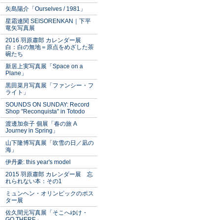
矢島陽介「Ourselves / 1981」
星霜連関 SEISORENKAN｜下平
竜矢写真展
2016 羽原肅郎 カレンダー展
白：白の無地＝原点をめざした茶
碗たち
新居上実写真展「Space on a
Plane」
黒田菜月写真展「ファンシー・フ
ライト」
SOUNDS ON SUNDAY: Record
Shop "Reconquista" in Totodo
渡邊加奈子 個展「春の旅 A
Journey in Spring」
山下隆博写真展「吹雪の日／凪の
海」
伊丹豪: this year's model
2015 羽原肅郎 カレンダー展 忘
れられない本：その1
ミュンヘン・オリンピックのポス
ター展
佐久間元写真展「そこへゆけ・
GO THERE」