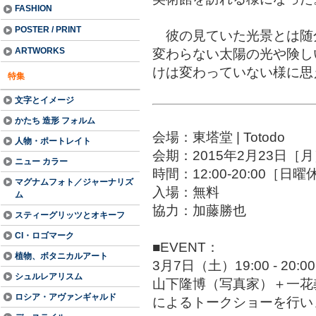
FASHION
POSTER / PRINT
彼の見ていた光景とは随
変わらない太陽の光や険し
ARTWORKS
けは変わっていない様に思
特集
文字とイメージ
かたち 造形 フォルム
会場：東塔堂 | Totodo
人物・ポートレイト
会期：2015年2月23日［月
ニュー カラー
時間：12:00-20:00［日
マグナムフォト／ジャーナリズ
入場：無料
ム
協力：加藤勝也
スティーグリッツとオキーフ
CI・ロゴマーク
■EVENT：
植物、ボタニカルアート
3月7日（土）19:00 - 20:00
シュルレアリスム
山下隆博（写真家）＋一花義広
ロシア・アヴァンギャルド
によるトークショーを行い