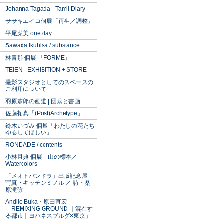
Johanna Tagada - Tamil Diary
ササキエイコ個展「再生／調整」
平尾菜美 one day
Sawada Ikuhisa / substance
林青那 個展 「FORME」
TEIEN - EXHIBITION + STORE
撮影スタジオとしてのスペースの
ご利用について
羽原肅郎の画道 | 団扇と書画
佐藤拓真「(Post)Archetype」
鈴木いづみ 個展「わたしの花たち
ゆるしてほしい」
RONDADE / contents
小林且典 個展 山の標本／
Watercolors
「メオトパンドラ」出版記念展
写真・キッチンミノル ／ 詩・桑
原滝弥
Andile Buka・原田直宏
「REMIXING GROUND ｜混在す
る都市｜ヨハネスブルグ×東京」