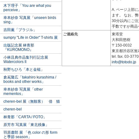
木下理子「You are what you
A. ページ上
perceive」
ます。 なお、弊
幸本紗奈 写真展「unseen birds
30分以内にご
sing」
手数ですが商品
吉田薫「ブラジル」
ご連絡先
東塔堂
sumpry "Life in Order" T-shirts 展
大和田悠樹
出版記念展 林青那
〒150-0032
『KUROMONO』
東京都渋谷区鴬谷町
tel. fax. 03-377
小林且典作品集刊行記念展
Watercolors II
info@totodo.jp
秋野ちひろ「本と金槌」
倉嶌隆広「takahiro kurashima /
books and other works」
幸本紗奈 写真展「other
mementos」
cheren-bel 展（無観客） 借 猫
cheren-bel
林青那「CARTA / FOTO」
原芳市 写真展「東北残像」
羽原肅郎 展 「色 color の形 form
と季節 season」