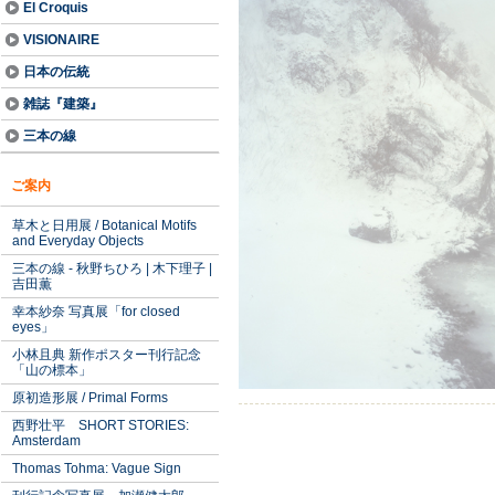
El Croquis
VISIONAIRE
日本の伝統
雑誌『建築』
三本の線
ご案内
草木と日用展 / Botanical Motifs
and Everyday Objects
三本の線 - 秋野ちひろ | 木下理子 |
吉田薫
幸本紗奈 写真展「for closed
eyes」
小林且典 新作ポスター刊行記念
「山の標本」
原初造形展 / Primal Forms
西野壮平 SHORT STORIES:
Amsterdam
Thomas Tohma: Vague Sign