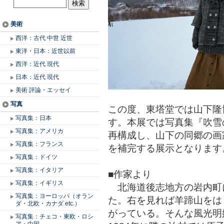
美術
西洋：古代 中世 近世
東洋・日本：近世以前
西洋：近代 現代
日本：近代 現代
美術 評論・エッセイ
写真
この度、東塔堂では山下隆
写真集：日本
す。本展では写真集『吹雪の
写真集：アメリカ
再構成し、山下の同郷の画
写真集：フランス
を補完する展示となります
写真集：ドイツ
写真集：イタリア
■作家より
写真集：イギリス
北海道後志地方の岩内町に
写真集：ヨーロッパ（オラン
た。右を見れば羊蹄山をは
ダ・北欧・カナダ etc.）
がっている。そんな風光明
写真集：チェコ・東欧・ロシ