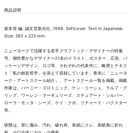
商品説明
坂本登 編. 誠文堂新光社, 1968. Softcover. Text in Japanese.
Size: 293 x 223 mm.
ニューヨークで活躍する若手グラフィック・デザイナーの特集
号。個性豊かなデザイナー21名のイラスト、ポスター、広告、パ
ッケージデザイン、ロゴ等、それぞれの代表作に、略歴とテキス
ト「私の創造哲学」を添えて収録しています。巻末に「ニューヨ
ーク・アートスクール紹介」、アートスクール一覧を掲載。掲載
作家は、バーニー・ズロトニック、ケン・コーシュ、ラルフ・グ
リッグ、ワーレン・マーギュリーズ、スチュアート・シルバー、
ローラ・モッタ・シーズ、ケイ・クボ、リチャード・バクスター
等。
状態は、背に傷み、汚れ、破れ有。表紙にスレ、表紙角に折れ
有。小口全体にヤケ・少傷有。