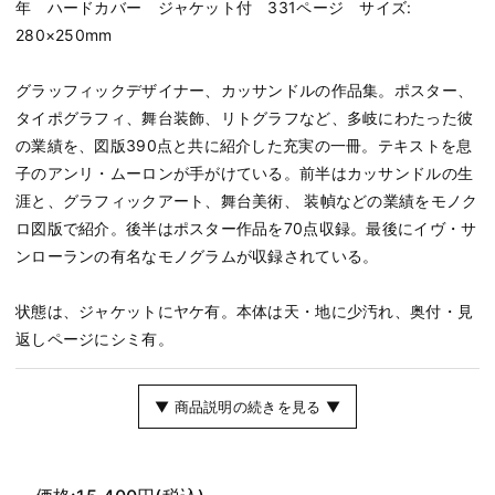
年 ハードカバー ジャケット付 331ページ サイズ:
280×250mm
グラッフィックデザイナー、カッサンドルの作品集。ポスター、
タイポグラフィ、舞台装飾、リトグラフなど、多岐にわたった彼
の業績を、図版390点と共に紹介した充実の一冊。テキストを息
子のアンリ・ムーロンが手がけている。前半はカッサンドルの生
涯と、グラフィックアート、舞台美術、 装幀などの業績をモノク
ロ図版で紹介。後半はポスター作品を70点収録。最後にイヴ・サ
ンローランの有名なモノグラムが収録されている。
状態は、ジャケットにヤケ有。本体は天・地に少汚れ、奥付・見
返しページにシミ有。
▼ 商品説明の続きを見る ▼