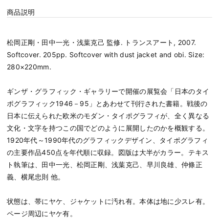
商品説明
松岡正剛・田中一光・浅葉克己 監修. トランスアート, 2007.
Softcover. 205pp. Softcover with dust jacket and obi. Size:
280×220mm.
ギンザ・グラフィック・ギャラリーで開催の展覧会「日本のタイ
ポグラフィック1946－95」とあわせて刊行された書籍。戦後の
日本に伝えられた欧米のモダン・タイポグラフィが、全く異なる
文化・文字を持つこの国でどのように展開したのかを概観する。
1920年代～1990年代のグラフィックデザイン、タイポグラフィ
の主要作品450点を年代順に収録。図版は大半がカラー。テキス
ト執筆は、田中一光、松岡正剛、浅葉克己、早川良雄、仲條正
義、横尾忠則 他。
状態は、帯にヤケ、ジャケットに汚れ有。本体は地に少スレ有。
ページ周辺にヤケ有。