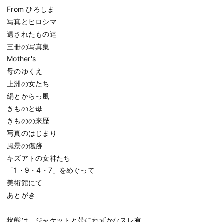
From ひろしま
写真とヒロシマ
遺されたもの達
三冊の写真集
Mother's
母のゆくえ
上洲の女たち
絹とからっ風
きものと母
きものの来歴
写真のはじまり
風景の傷跡
キズアトの女神たち
「1・9・4・7」をめぐって
美術館にて
あとがき
状態は、ジャケットと帯にわずかなスレ有。