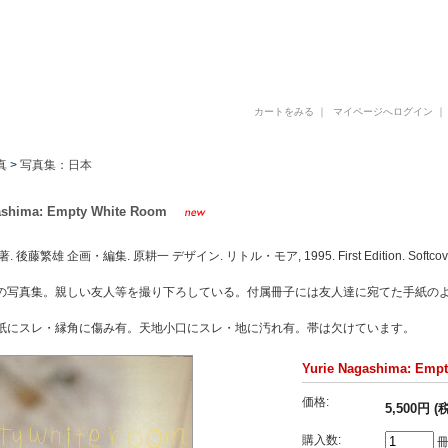
古書 古本 写真集 美術書 デザイン書 建築書 アートブックの販売と買取
カートをみる
｜
マイページへログイン
真
>
写真集：日本
ashima: Empty White Room
後藤繁雄 企画・編集. 原耕一 デザイン. リトル・モア, 1995. First Edition. Softcover. Te
の写真集。親しい友人等を撮り下ろしている。付属冊子には友人達に宛てた手紙の
紙にスレ・縁角に傷み有。天地小口にスレ・地に汚れ有。帯は欠けています。
Yurie Nagashima: Emp
価格:
5,500円 (
購入数: