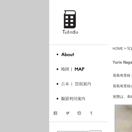
totodo
HOME
>
写
Yurie Nag
長島有里枝 著. 
長島有里枝
状態は、表
商品検索