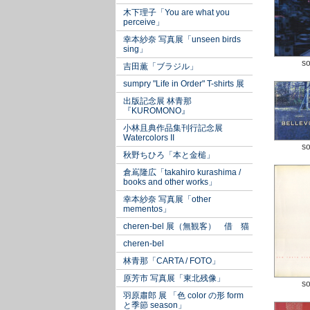
木下理子「You are what you
perceive」
幸本紗奈 写真展「unseen birds
sing」
so
吉田薫「ブラジル」
sumpry "Life in Order" T-shirts 展
出版記念展 林青那
『KUROMONO』
小林且典作品集刊行記念展
Watercolors II
so
秋野ちひろ「本と金槌」
倉嶌隆広「takahiro kurashima /
books and other works」
幸本紗奈 写真展「other
mementos」
cheren-bel 展（無観客） 借 猫
cheren-bel
林青那「CARTA / FOTO」
原芳市 写真展「東北残像」
so
羽原肅郎 展 「色 color の形 form
と季節 season」