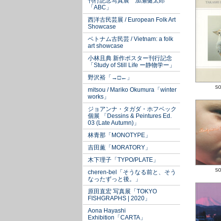
刊行記念写真展 加瀬健太郎
「ABC」
西洋古民芸展 / European Folk Art
Showcase
ベトナム古民芸 / Vietnam: a folk
art showcase
小林且典 新作ポスター刊行記念
「Study of Still Life ー静物学ー」
野沢裕「→□←」
so
mitsou / Mariko Okumura「winter
works」
ジョアンナ・タガダ・ホフベック
個展 「Dessins & Peintures Ed.
03 (Late Autumn)」
林青那「MONOTYPE」
吉田薫「MORATORY」
木下理子「TYPO/PLATE」
so
cheren-bel「そうなる前と、そう
なったずっと後。」
原田直宏 写真展「TOKYO
FISHGRAPHS | 2020」
Aona Hayashi
Exhibition「CARTA」