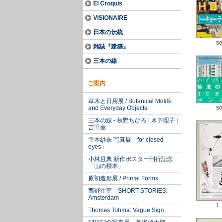
El Croquis
VISIONAIRE
日本の伝統
so
雑誌『建築』
三本の線
ご案内
草木と日用展 / Botanical Motifs
so
and Everyday Objects
三本の線 - 秋野ちひろ | 木下理子 |
吉田薫
幸本紗奈 写真展「for closed
eyes」
小林且典 新作ポスター刊行記念
「山の標本」
原初造形展 / Primal Forms
西野壮平 SHORT STORIES:
Amsterdam
1
Thomas Tohma: Vague Sign