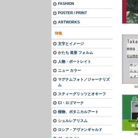
FASHION
POSTER / PRINT
ARTWORKS
特集
文字とイメージ
かたち 造形 フォルム
人物・ポートレイト
ニュー カラー
マグナムフォト／ジャーナリズ
ム
so
スティーグリッツとオキーフ
CI・ロゴマーク
植物、ボタニカルアート
シュルレアリスム
ロシア・アヴァンギャルド
so