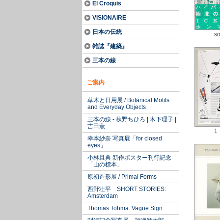
El Croquis
VISIONAIRE
日本の伝統
so
雑誌『建築』
三本の線
ご案内
草木と日用展 / Botanical Motifs
and Everyday Objects
三本の線 - 秋野ちひろ | 木下理子 |
吉田薫
1
幸本紗奈 写真展「for closed
eyes」
小林且典 新作ポスター刊行記念
「山の標本」
原初造形展 / Primal Forms
西野壮平 SHORT STORIES:
Amsterdam
Thomas Tohma: Vague Sign