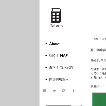
totodo
HOME
>
写
死 : 宮崎学
宮崎学. 平凡社, 
写真家・宮
っていく過
を背けがち
状態は、ジ
商品検索