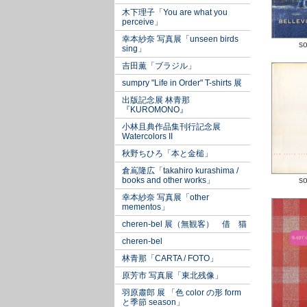
木下理子「You are what you
perceive」
幸本紗奈 写真展「unseen birds
so
sing」
吉田薫「ブラジル」
sumpry "Life in Order" T-shirts 展
出版記念展 林青那
『KUROMONO』
小林且典作品集刊行記念展
Watercolors II
秋野ちひろ「本と金槌」
倉嶌隆広「takahiro kurashima /
books and other works」
so
幸本紗奈 写真展「other
mementos」
cheren-bel 展（無観客） 借 猫
cheren-bel
林青那「CARTA / FOTO」
原芳市 写真展「東北残像」
羽原肅郎 展 「色 color の形 form
と季節 season」