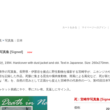
古書 古本 写真集 美術書 デザイン書 建築書 アートブックの販売と買取
カートをみる
｜
マイページへログイン
真
>
写真集：日本
写真集 [Signed]
1994. Hardcover with dust jacket and obi. Text in Japanese. Size: 260x270mm.
崎学の写真集。長野県・伊那谷を拠点に野生動物を撮影する宮崎学が、ニホンジカ
程を記録した作品。死骸に集まる昆虫や腐肉食動物、雨風による風化など、死が新
な「死」を、自然の営みとして正面から捉えた宮崎学の代表作の一つ。第45回日本
ャケット表紙にヤケ、帯にスレ有。見返しにサイン入。
死 : 宮崎学写真集 [Signe
価格:
22