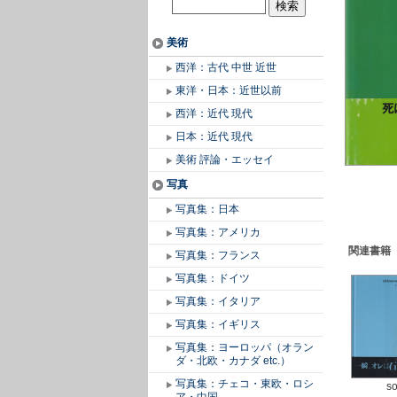
美術
西洋：古代 中世 近世
東洋・日本：近世以前
西洋：近代 現代
日本：近代 現代
美術 評論・エッセイ
写真
写真集：日本
写真集：アメリカ
関連書籍
写真集：フランス
写真集：ドイツ
写真集：イタリア
写真集：イギリス
写真集：ヨーロッパ（オラン
ダ・北欧・カナダ etc.）
写真集：チェコ・東欧・ロシ
so