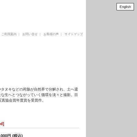
English
｜
ご利用案内
｜
お問い合せ
｜
お客様の声
｜
サイトマップ
やタヌキなどの死骸が自然界で分解され、土へ還
たな生へとつながっていく循環を淡々と撮影。目
写真協会賞年度賞を受賞作。
d]
,000円 (税込)