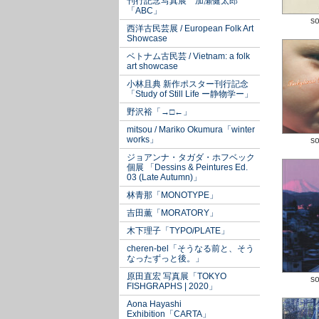
刊行記念写真展 加瀬健太郎
「ABC」
so
西洋古民芸展 / European Folk Art
Showcase
ベトナム古民芸 / Vietnam: a folk
art showcase
小林且典 新作ポスター刊行記念
「Study of Still Life ー静物学ー」
野沢裕「→□←」
mitsou / Mariko Okumura「winter
works」
so
ジョアンナ・タガダ・ホフベック
個展 「Dessins & Peintures Ed.
03 (Late Autumn)」
林青那「MONOTYPE」
吉田薫「MORATORY」
木下理子「TYPO/PLATE」
cheren-bel「そうなる前と、そう
なったずっと後。」
原田直宏 写真展「TOKYO
so
FISHGRAPHS | 2020」
Aona Hayashi
Exhibition「CARTA」