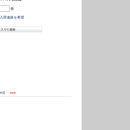
冊
入荷連絡を希望
ned]