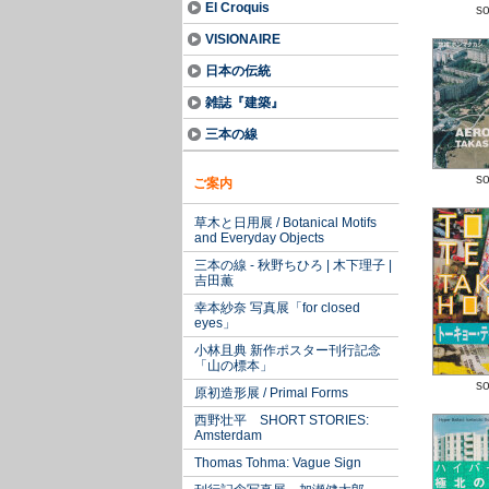
El Croquis
so
VISIONAIRE
日本の伝統
雑誌『建築』
三本の線
so
ご案内
草木と日用展 / Botanical Motifs
and Everyday Objects
三本の線 - 秋野ちひろ | 木下理子 |
吉田薫
幸本紗奈 写真展「for closed
eyes」
小林且典 新作ポスター刊行記念
「山の標本」
so
原初造形展 / Primal Forms
西野壮平 SHORT STORIES:
Amsterdam
Thomas Tohma: Vague Sign