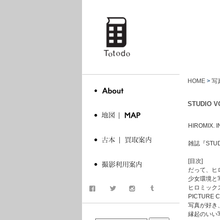
totodo
HOME
>
写
STUDIO 
HIROMIX. IN
雑誌『STU
[目次]
だって、ヒ
少女環境と
ヒロミック
PICTURE
写真が好き
商品検索
縁起のいい