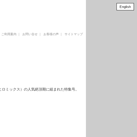
English
｜
ご利用案内
｜
お問い合せ
｜
お客様の声
｜
サイトマップ
IX（ヒロミックス）の人気絶頂期に組まれた特集号。