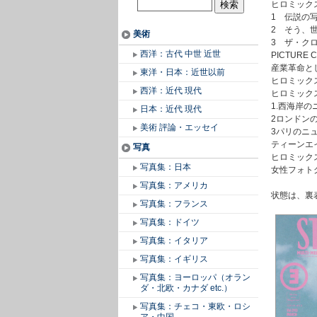
ヒロミック
1 伝説の
2 そう、
美術
3 ザ・ク
西洋：古代 中世 近世
PICTURE 
産業革命と
東洋・日本：近世以前
ヒロミック
西洋：近代 現代
ヒロミック
1.西海岸
日本：近代 現代
2ロンドン
美術 評論・エッセイ
3パリのニ
ティーンエ
写真
ヒロミック
写真集：日本
女性フォト
写真集：アメリカ
状態は、裏
写真集：フランス
写真集：ドイツ
写真集：イタリア
写真集：イギリス
写真集：ヨーロッパ（オラン
ダ・北欧・カナダ etc.）
写真集：チェコ・東欧・ロシ