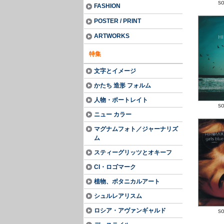
so
FASHION
POSTER / PRINT
ARTWORKS
特集
文字とイメージ
かたち 造形 フォルム
人物・ポートレイト
so
ニュー カラー
マグナムフォト／ジャーナリズ
ム
スティーグリッツとオキーフ
CI・ロゴマーク
植物、ボタニカルアート
シュルレアリスム
ロシア・アヴァンギャルド
so