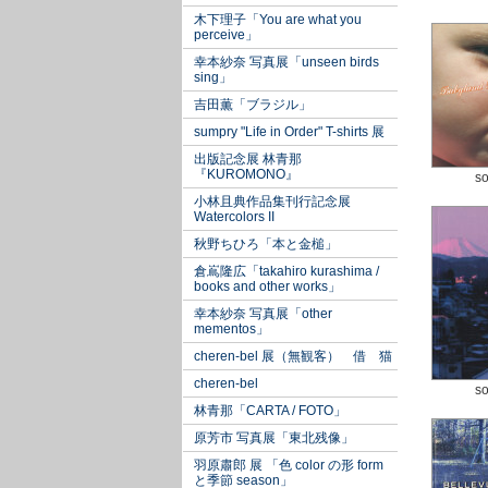
木下理子「You are what you
perceive」
幸本紗奈 写真展「unseen birds
sing」
吉田薫「ブラジル」
sumpry "Life in Order" T-shirts 展
出版記念展 林青那
『KUROMONO』
so
小林且典作品集刊行記念展
Watercolors II
秋野ちひろ「本と金槌」
倉嶌隆広「takahiro kurashima /
books and other works」
幸本紗奈 写真展「other
mementos」
cheren-bel 展（無観客） 借 猫
cheren-bel
so
林青那「CARTA / FOTO」
原芳市 写真展「東北残像」
羽原肅郎 展 「色 color の形 form
と季節 season」