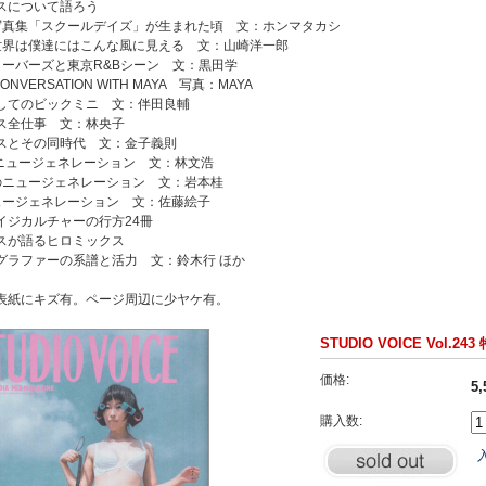
スについて語ろう
写真集「スクールデイズ」が生まれた頃 文：ホンマタカシ
世界は僕達にはこんな風に見える 文：山崎洋一郎
ローバーズと東京R&Bシーン 文：黒田学
CONVERSATION WITH MAYA 写真：MAYA
してのビックミニ 文：伴田良輔
ス全仕事 文：林央子
スとその同時代 文：金子義則
のニュージェネレーション 文：林文浩
のニュージェネレーション 文：岩本桂
ュージェネレーション 文：佐藤絵子
イジカルチャーの行方24冊
スが語るヒロミックス
グラファーの系譜と活力 文：鈴木行 ほか
表紙にキズ有。ページ周辺に少ヤケ有。
STUDIO VOICE Vol
価格:
5
購入数: