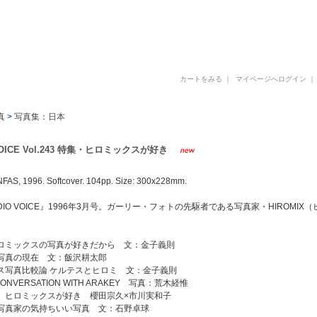
古書 古本 写真集 美術書 デザイン書 建築書 アートブックの販売と買取
カートをみる
｜
マイページへログイン
真
>
写真集：日本
VOICE Vol.243 特集・ヒロミックスが好き
FAS, 1996. Softcover. 104pp. Size: 300x228mm.
DIO VOICE』1996年3月号。ガーリー・フォトの先駆者である写真家・HIROM
ロミックスの写真が好きだから 文：金子義則
写真の現在 文：飯沢耕太郎
ス写真比較論 ケルテスとヒロミ 文：金子義則
 CONVERSATION WITH ARAKEY 写真：荒木経惟
、ヒロミックスが好き 櫻田宗久×市川実和子
写真家の気持ちいい写真 文：石野卓球