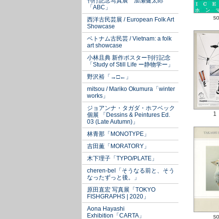
刊行記念写真展 加瀬健太郎
「ABC」
so
西洋古民芸展 / European Folk Art
Showcase
ベトナム古民芸 / Vietnam: a folk
art showcase
小林且典 新作ポスター刊行記念
「Study of Still Life ー静物学ー」
野沢裕「→□←」
mitsou / Mariko Okumura「winter
works」
ジョアンナ・タガダ・ホフベック
1
個展 「Dessins & Peintures Ed.
03 (Late Autumn)」
林青那「MONOTYPE」
吉田薫「MORATORY」
木下理子「TYPO/PLATE」
cheren-bel「そうなる前と、そう
なったずっと後。」
原田直宏 写真展「TOKYO
FISHGRAPHS | 2020」
Aona Hayashi
Exhibition「CARTA」
so