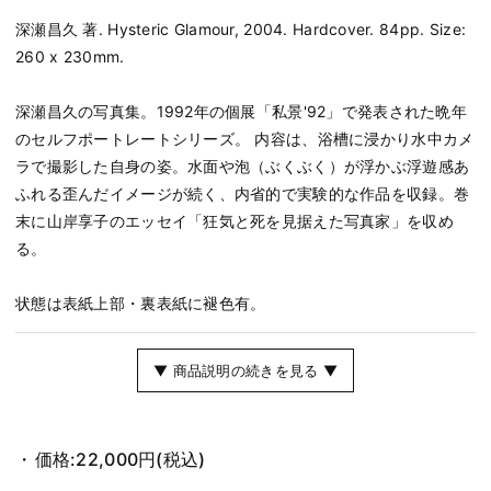
深瀬昌久 著. Hysteric Glamour, 2004. Hardcover. 84pp. Size:
260 x 230mm.
深瀬昌久の写真集。1992年の個展「私景'92」で発表された晩年
のセルフポートレートシリーズ。 内容は、浴槽に浸かり水中カメ
ラで撮影した自身の姿。水面や泡（ぶくぶく）が浮かぶ浮遊感あ
ふれる歪んだイメージが続く、内省的で実験的な作品を収録。巻
末に山岸享子のエッセイ「狂気と死を見据えた写真家」を収め
る。
状態は表紙上部・裏表紙に褪色有。
▼ 商品説明の続きを見る ▼
価格:
22,000円
(税込)