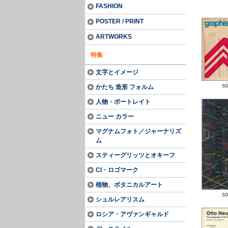
FASHION
POSTER / PRINT
ARTWORKS
特集
文字とイメージ
so
かたち 造形 フォルム
人物・ポートレイト
ニュー カラー
マグナムフォト／ジャーナリズ
ム
スティーグリッツとオキーフ
CI・ロゴマーク
植物、ボタニカルアート
so
シュルレアリスム
ロシア・アヴァンギャルド