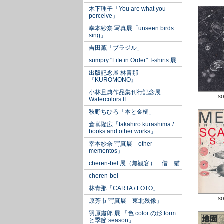
木下理子「You are what you
perceive」
幸本紗奈 写真展「unseen birds
sing」
吉田薫「ブラジル」
sumpry "Life in Order" T-shirts 展
出版記念展 林青那
『KUROMONO』
小林且典作品集刊行記念展
so
Watercolors II
秋野ちひろ「本と金槌」
倉嶌隆広「takahiro kurashima /
books and other works」
幸本紗奈 写真展「other
mementos」
cheren-bel 展（無観客） 借 猫
cheren-bel
林青那「CARTA / FOTO」
so
原芳市 写真展「東北残像」
羽原肅郎 展 「色 color の形 form
と季節 season」