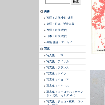
美術
西洋：古代 中世 近世
東洋・日本：近世以前
西洋：近代 現代
日本：近代 現代
美術 評論・エッセイ
写真
写真集：日本
写真集：アメリカ
写真集：フランス
写真集：ドイツ
写真集：イタリア
写真集：イギリス
写真集：ヨーロッパ（オラン
ダ・北欧・カナダ etc.）
写真集：チェコ・東欧・ロシ