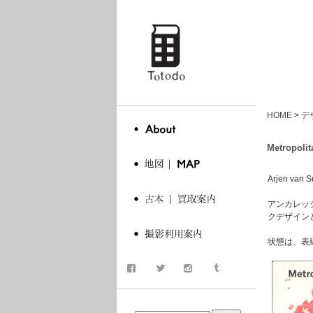
totodo
HOME
>
デ
Metropolit
Arjen va
アンカレッ
クデザインと地
状態は、表
商品検索