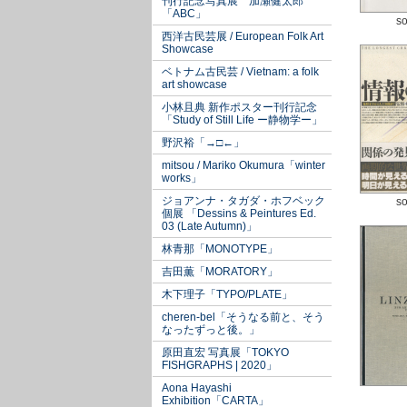
刊行記念写真展 加瀬健太郎
「ABC」
so
西洋古民芸展 / European Folk Art
Showcase
ベトナム古民芸 / Vietnam: a folk
art showcase
小林且典 新作ポスター刊行記念
「Study of Still Life ー静物学ー」
野沢裕「→□←」
mitsou / Mariko Okumura「winter
works」
ジョアンナ・タガダ・ホフベック
so
個展 「Dessins & Peintures Ed.
03 (Late Autumn)」
林青那「MONOTYPE」
吉田薫「MORATORY」
木下理子「TYPO/PLATE」
cheren-bel「そうなる前と、そう
なったずっと後。」
原田直宏 写真展「TOKYO
FISHGRAPHS | 2020」
Aona Hayashi
Exhibition「CARTA」