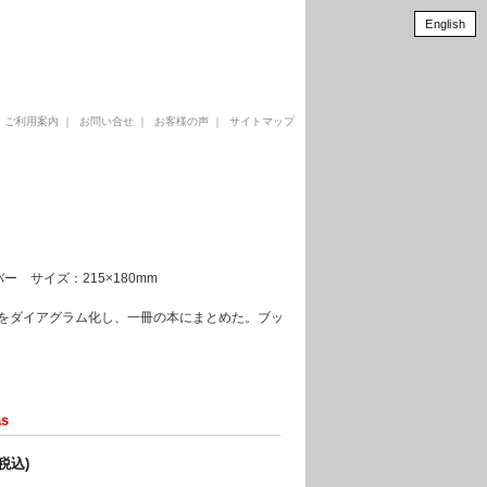
English
｜
ご利用案内
｜
お問い合せ
｜
お客様の声
｜
サイトマップ
フトカバー サイズ：215×180mm
報をダイアグラム化し、一冊の本にまとめた。ブッ
as
(税込)