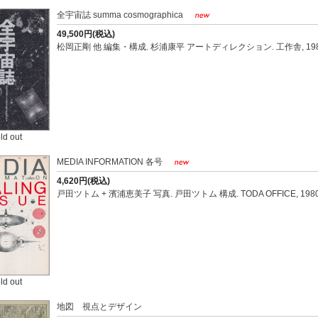
全宇宙誌 summa cosmographica
49,500円(税込)
松岡正剛 他 編集・構成. 杉浦康平 アートディレクション. 工作舎, 198
ld out
MEDIA INFORMATION 各号
4,620円(税込)
戸田ツトム + 濱浦恵美子 写真. 戸田ツトム 構成. TODA OFFICE, 1980-
ld out
地図 視点とデザイン