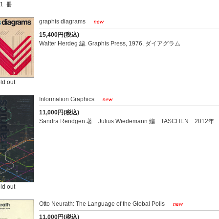
1 冊
graphis diagrams
15,400円(税込)
Walter Herdeg 編. Graphis Press, 1976. ダイアグラム
ld out
Information Graphics
11,000円(税込)
Sandra Rendgen 著 Julius Wiedemann 編 TASCHEN 2012年
ld out
Otto Neurath: The Language of the Global Polis
11,000円(税込)