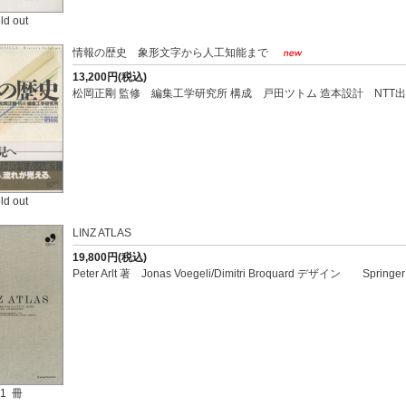
ld out
情報の歴史 象形文字から人工知能まで
13,200円(税込)
松岡正剛 監修 編集工学研究所 構成 戸田ツトム 造本設計 NTT出
ld out
LINZ ATLAS
19,800円(税込)
Peter Arlt 著 Jonas Voegeli/Dimitri Broquard デザイン Spring
1 冊