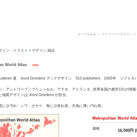
古書 古本 写真集 美術書 デザイン書 建築書 アートブックの販売と買取
カートをみる
｜
マイページへログイン
ザイン・イラスト
>
デザイン 雑誌
an World Atlas
n Susteren 著 Joost Grootens ブックデザイン 010 publishers 2005年 ソ
ジ、アントワープ／ブリュッセル、アテネ、アトランタ...世界各国の都市101の情
図デザインは Joost Grootens が担当。
紙に少汚れ・シワ・少ヤケ、角に少折れ有。天地に薄い汚れ有。
Metropolitan World Atl
価格:
16,500円 