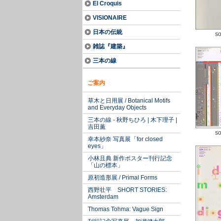
El Croquis
VISIONAIRE
日本の伝統
so
雑誌『建築』
三本の線
ご案内
草木と日用展 / Botanical Motifs
and Everyday Objects
三本の線 - 秋野ちひろ | 木下理子 |
吉田薫
so
幸本紗奈 写真展「for closed
eyes」
小林且典 新作ポスター刊行記念
「山の標本」
原初造形展 / Primal Forms
西野壮平 SHORT STORIES:
Amsterdam
Thomas Tohma: Vague Sign