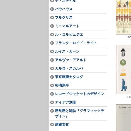
デ・ステイル
バウハウス
フルクサス
ミニマルアート
ル・コルビュジエ
so
フランク・ロイド・ライト
ルイス・カーン
アルヴァ・アアルト
カルロ・スカルパ
東京画廊カタログ
杉浦康平
レコードジャケットのデザイン
so
アイデア別冊
勝見勝と雑誌『グラフィックデ
ザイン』
建築文化