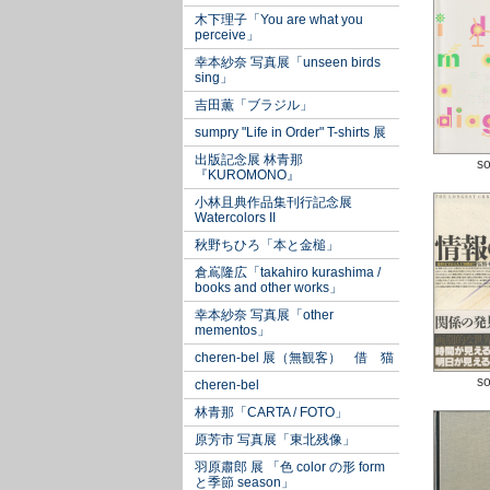
木下理子「You are what you
perceive」
幸本紗奈 写真展「unseen birds
sing」
吉田薫「ブラジル」
sumpry "Life in Order" T-shirts 展
出版記念展 林青那
so
『KUROMONO』
小林且典作品集刊行記念展
Watercolors II
秋野ちひろ「本と金槌」
倉嶌隆広「takahiro kurashima /
books and other works」
幸本紗奈 写真展「other
mementos」
cheren-bel 展（無観客） 借 猫
so
cheren-bel
林青那「CARTA / FOTO」
原芳市 写真展「東北残像」
羽原肅郎 展 「色 color の形 form
と季節 season」