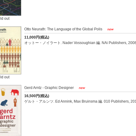
ld out
Otto Neurath: The Language of the Global Polis
11,000円(税込)
オットー・ノイラート. Nader Vossoughian 編. NAi Publishers, 2008
ld out
Gerd Arntz - Graphic Designer
16,500円(税込)
ゲルト・アルンツ. Ed Annink, Max Bruinsma 編. 010 Publishers, 201