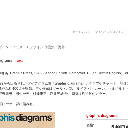
古書 古本 写真集 美術書 デザイン書 建築書 アートブックの販売と買取
カートをみる
｜
マイページへログイン
ザイン・イラスト
>
デザイン 作品集：海外
iagrams
eg 編. Graphis Press, 1976. Second Edition. Hardcover. 183pp. Text in English, 
s Pressから出版されたダイアグラム集『graphis diagrams』。グラフやチャ
る作品約400点を収録。主な作家はソール・バス、ルイス・I・カーン、ヘルベルト
河野鷹思、田中一光、杉浦康平、勝井三雄 他。図版は約半数がカラー。
紙にヤケ、背に傷み有。
graphis diagrams
価格:
15,400円 