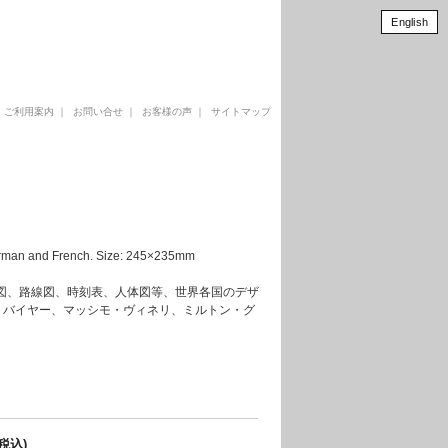
English
｜
ご利用案内
｜
お問い合せ
｜
お客様の声
｜
サイトマップ
German and French. Size: 245×235mm
ート、地形図、路線図、時刻表、人体図等、世界各国のデザ
・バイヤー、マッシモ・ヴィネリ、ミルトン・グ
(税込)