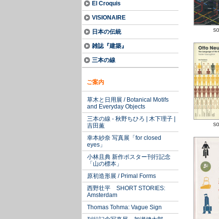
El Croquis
VISIONAIRE
so
日本の伝統
雑誌『建築』
三本の線
ご案内
草木と日用展 / Botanical Motifs
and Everyday Objects
三本の線 - 秋野ちひろ | 木下理子 |
so
吉田薫
幸本紗奈 写真展「for closed
eyes」
小林且典 新作ポスター刊行記念
「山の標本」
原初造形展 / Primal Forms
西野壮平 SHORT STORIES:
Amsterdam
Thomas Tohma: Vague Sign