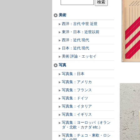
美術
西洋：古代 中世 近世
東洋・日本：近世以前
西洋：近代 現代
日本：近代 現代
美術 評論・エッセイ
写真
写真集：日本
写真集：アメリカ
写真集：フランス
写真集：ドイツ
写真集：イタリア
写真集：イギリス
写真集：ヨーロッパ（オラン
ダ・北欧・カナダ etc.）
写真集：チェコ・東欧・ロシ