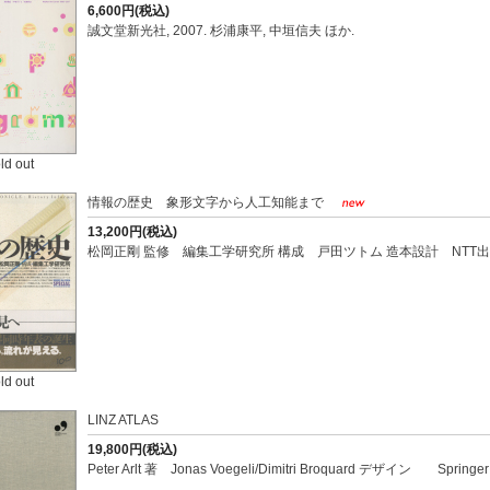
6,600円(税込)
誠文堂新光社, 2007. 杉浦康平, 中垣信夫 ほか.
ld out
情報の歴史 象形文字から人工知能まで
13,200円(税込)
松岡正剛 監修 編集工学研究所 構成 戸田ツトム 造本設計 NTT出
ld out
LINZ ATLAS
19,800円(税込)
Peter Arlt 著 Jonas Voegeli/Dimitri Broquard デザイン Spring