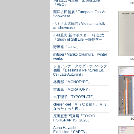
刊行記念写真展 加瀬健太郎
so
「ABC」
西洋古民芸展 / European Folk Art
Showcase
ベトナム古民芸 / Vietnam: a folk
art showcase
小林且典 新作ポスター刊行記念
「Study of Still Life ー静物学ー」
野沢裕「→□←」
mitsou / Mariko Okumura「winter
works」
so
ジョアンナ・タガダ・ホフベック
個展 「Dessins & Peintures Ed.
03 (Late Autumn)」
林青那「MONOTYPE」
吉田薫「MORATORY」
木下理子「TYPO/PLATE」
cheren-bel「そうなる前と、そう
なったずっと後。」
原田直宏 写真展「TOKYO
so
FISHGRAPHS | 2020」
Aona Hayashi
Exhibition「CARTA」