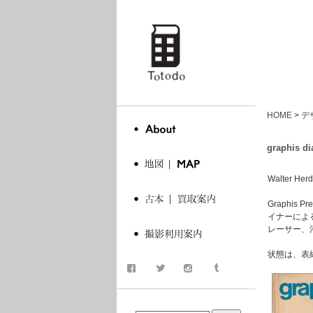
totodo
HOME
>
デ
graphis d
Walter Herd
Graphi
イナーによ
レーサー、
状態は、表
商品検索