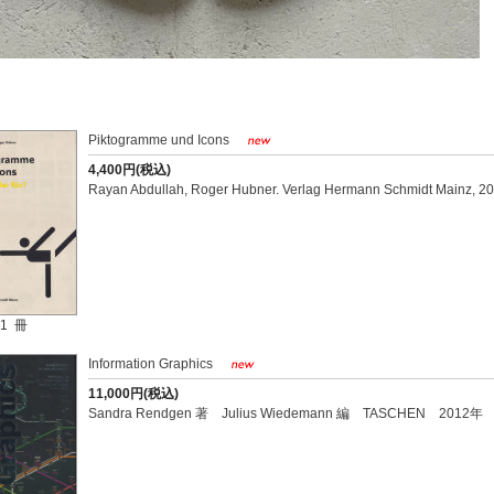
Piktogramme und Icons
4,400円(税込)
Rayan Abdullah, Roger Hubner. Verlag Hermann Schmidt Mainz, 20
1 冊
Information Graphics
11,000円(税込)
Sandra Rendgen 著 Julius Wiedemann 編 TASCHEN 2012年