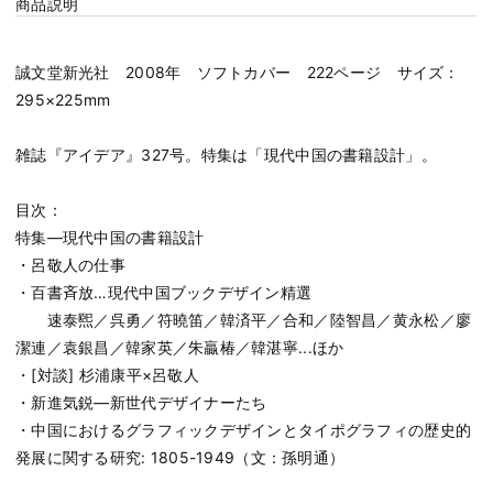
商品説明
誠文堂新光社 2008年 ソフトカバー 222ページ サイズ：
295×225mm
雑誌『アイデア』327号。特集は「現代中国の書籍設計」。
目次：
特集―現代中国の書籍設計
・呂敬人の仕事
・百書斉放…現代中国ブックデザイン精選
速泰煕／呉勇／符曉笛／韓済平／合和／陸智昌／黄永松／廖
潔連／袁銀昌／韓家英／朱贏椿／韓湛寧...ほか
・[対談] 杉浦康平×呂敬人
・新進気鋭―新世代デザイナーたち
・中国におけるグラフィックデザインとタイポグラフィの歴史的
発展に関する研究: 1805-1949（文：孫明通）