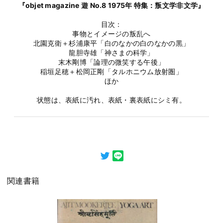
『objet magazine 遊 No.8 1975年 特集：叛文学非文学』
目次：
事物とイメージの叛乱へ
北園克衛＋杉浦康平「白のなかの白のなかの黒」
龍胆寺雄「神さまの科学」
末木剛博「論理の微笑する午後」
稲垣足穂＋松岡正剛「タルホニウム放射圏」
ほか
状態は、表紙に汚れ、表紙・裏表紙にシミ有。
関連書籍