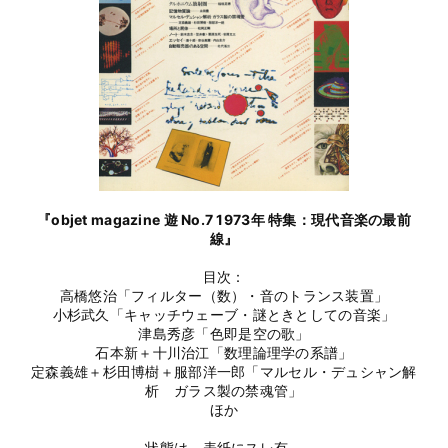
『objet magazine 遊 No.7 1973年 特集：現代音楽の最前
線』
目次：
高橋悠治「フィルター（数）・音のトランス装置」
小杉武久「キャッチウェーブ・謎ときとしての音楽」
津島秀彦「色即是空の歌」
石本新＋十川治江「数理論理学の系譜」
定森義雄＋杉田博樹＋服部洋一郎「マルセル・デュシャン解
析 ガラス製の禁魂管」
ほか
状態は、表紙にスレ有。