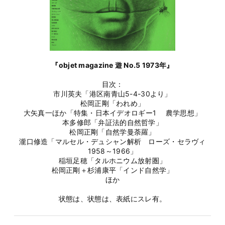
『objet magazine 遊 No.5 1973年』
目次：
市川英夫「港区南青山5-4-30より」
松岡正剛「われめ」
大矢真一ほか「特集・日本イデオロギー1 農学思想」
本多修郎「弁証法的自然哲学」
松岡正剛「自然学曼荼羅」
瀧口修造「マルセル・デュシャン解析 ローズ・セラヴィ
1958～1966」
稲垣足穂「タルホニウム放射圏」
松岡正剛＋杉浦康平「インド自然学」
ほか
状態は、状態は、表紙にスレ有。