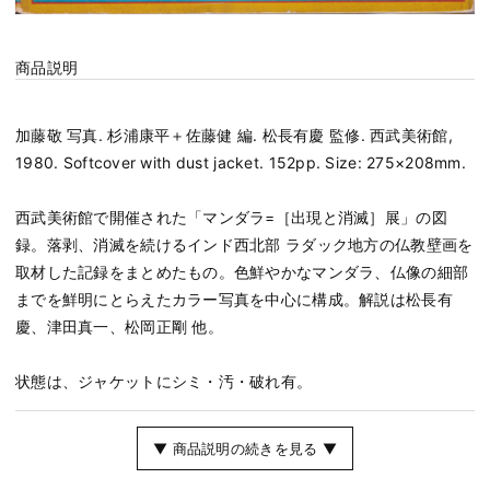
商品説明
加藤敬 写真. 杉浦康平＋佐藤健 編. 松長有慶 監修. 西武美術館,
1980. Softcover with dust jacket. 152pp. Size: 275×208mm.
西武美術館で開催された「マンダラ=［出現と消滅］展」の図
録。落剥、消滅を続けるインド西北部 ラダック地方の仏教壁画を
取材した記録をまとめたもの。色鮮やかなマンダラ、仏像の細部
までを鮮明にとらえたカラー写真を中心に構成。解説は松長有
慶、津田真一、松岡正剛 他。
状態は、ジャケットにシミ・汚・破れ有。
▼ 商品説明の続きを見る ▼