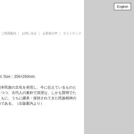
English
｜
ご利用案内
｜
お問い合せ
｜
お客様の声
｜
サイトマップ
 Size：356×260mm.
日本民族の文化を表現し、今に伝えているものと
しつつ、古代人の素朴で清澄な、しかも賢明でた
ともに、うちに継承・保持されてきた民族精神の
のである。（出版案内より）