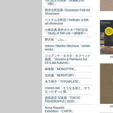
刊行記念写真展 加瀬健太郎
「ABC」
西洋古民芸展 / European Folk Art
Showcase
ベトナム古民芸 / Vietnam: a folk
art showcase
小林且典 新作ポスター刊行記念
「Study of Still Life ー静物学ー」
野沢裕「→□←」
mitsou / Mariko Okumura「winter
works」
ジョアンナ・タガダ・ホフベック
so
個展 「Dessins & Peintures Ed.
03 (Late Autumn)」
林青那「MONOTYPE」
吉田薫「MORATORY」
木下理子「TYPO/PLATE」
cheren-bel「そうなる前と、そう
なったずっと後。」
原田直宏 写真展「TOKYO
FISHGRAPHS | 2020」
so
Aona Hayashi
Exhibition「CARTA」