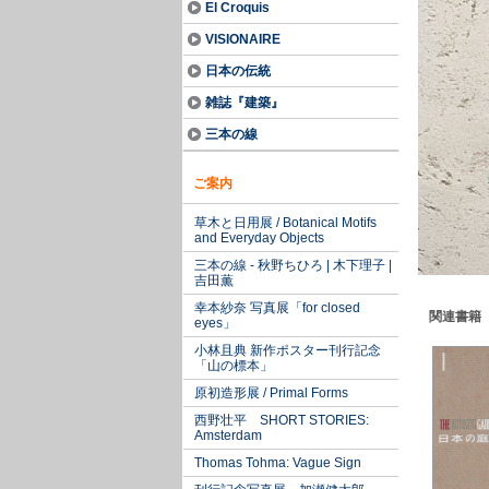
El Croquis
VISIONAIRE
日本の伝統
雑誌『建築』
三本の線
ご案内
草木と日用展 / Botanical Motifs
and Everyday Objects
三本の線 - 秋野ちひろ | 木下理子 |
吉田薫
幸本紗奈 写真展「for closed
関連書籍
eyes」
小林且典 新作ポスター刊行記念
「山の標本」
原初造形展 / Primal Forms
西野壮平 SHORT STORIES:
Amsterdam
Thomas Tohma: Vague Sign