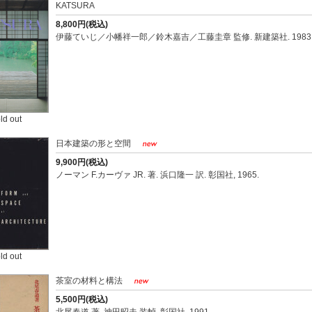
KATSURA
8,800円(税込)
伊藤ていじ／小幡祥一郎／鈴木嘉吉／工藤圭章 監修. 新建築社. 1983
ld out
日本建築の形と空間
9,900円(税込)
ノーマン F.カーヴァ JR. 著. 浜口隆一 訳. 彰国社, 1965.
ld out
茶室の材料と構法
5,500円(税込)