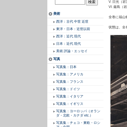
V. 日光（
VI. 厳島
美術
全巻に福山
西洋：古代 中世 近世
状態は、全
東洋・日本：近世以前
西洋：近代 現代
日本：近代 現代
美術 評論・エッセイ
写真
写真集：日本
写真集：アメリカ
写真集：フランス
写真集：ドイツ
写真集：イタリア
写真集：イギリス
写真集：ヨーロッパ（オラン
ダ・北欧・カナダ etc.）
写真集：チェコ・東欧・ロシ