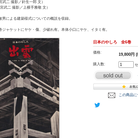
岩宮武二 撮影／針生一郎 文）
（岩宮武二 撮影／上横手雅敬 文）
敏男による建築様式についての概説を収録。
巻ジャケットにヤケ・傷、少破れ有。本体小口にヤケ、イタミ有。
日本のやしろ 全6巻
価格:
19,800円 
購入数:
セ
この商品に