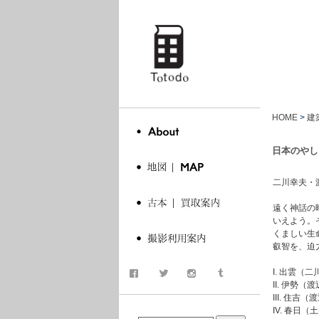
totodo
HOME
>
建
日本のやし
二川幸夫・渡辺義
遠く神話の
いえよう。
くましい生
叡智を、迫
I. 出雲（
II. 伊勢
III. 住吉
商品検索
IV. 春日