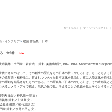
古書 古本 写真集 美術書 デザイン書 建築書 アートブックの販売と買取
カートをみる
｜
マイページへログイン
築・インテリア
>
建築 作品集：日本
ろ 全6巻
雄・土門拳・岩宮武二 撮影. 美術出版社, 1962-1964. Softcover with dust jacket.
時代にさかのぼって、その創生の歴史をもつ日本の社（やしろ）は、もっともよく
その造形美・精神性は、育まれつつあった日本文化を象徴し、更に大陸文化を摂取
命の躍動を結晶させたものである。この写真集《日本のやしろ》は、その造形美と
力あるカメラ・アイで把え、現代の眼で見、考えることの意義を見出そうとするも
二川幸夫 撮影／神代雄一郎 文）
（渡辺義雄 撮影／川添登 文）
（渡辺義雄 撮影／菊竹清訓 文）
（土門拳 撮影／水尾比呂志 文）