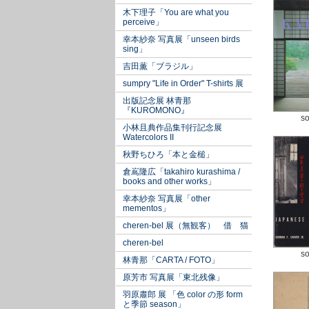
木下理子「You are what you
perceive」
幸本紗奈 写真展「unseen birds
sing」
吉田薫「ブラジル」
sumpry "Life in Order" T-shirts 展
出版記念展 林青那
『KUROMONO』
so
小林且典作品集刊行記念展
Watercolors II
秋野ちひろ「本と金槌」
倉嶌隆広「takahiro kurashima /
books and other works」
幸本紗奈 写真展「other
mementos」
cheren-bel 展（無観客） 借 猫
cheren-bel
so
林青那「CARTA / FOTO」
原芳市 写真展「東北残像」
羽原肅郎 展 「色 color の形 form
と季節 season」