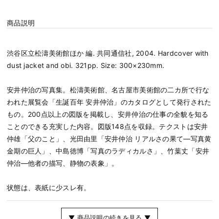
商品説明
渋谷区立松濤美術館ほか 編. 共同通信社, 2004. Hardcover with
dust jacket and obi. 321pp. Size: 300×230mm.
安井仲治の写真集。松濤美術館、名古屋市美術館の二カ所で行な
われた展覧会「生誕百年 安井仲治」のカタログとして発行された
もの。200点以上の図版を掲載し、安井仲治の仕事の全貌を知る
ことのできる充実した内容。図版148点を収録。テクストは安井
仲雄「父のこと」、光田由里「安井仲治 リアルさの果て―写真黄
金期の巨人」、中島徳博「写真のラディカルさ」、竹葉丈「安井
仲治―他者の描写、静物の表象」。
状態は、表紙に少スレ有。
▼ 商品説明の続きを見る ▼