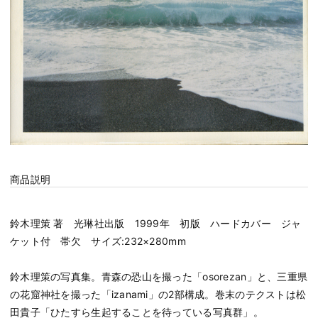
商品説明
鈴木理策 著 光琳社出版 1999年 初版 ハードカバー ジャ
ケット付 帯欠 サイズ:232×280mm
鈴木理策の写真集。青森の恐山を撮った「osorezan」と、三重県
の花窟神社を撮った「izanami」の2部構成。巻末のテクストは松
田貴子「ひたすら生起することを待っている写真群」。