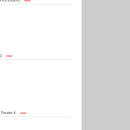
st Edition]
n]
eater II