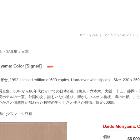
古書 古本 写真集 美術書 デザイン書 建築書 アートブックの販売と買取
カートをみる
｜
マイページへログイン
真
>
写真集：日本
iyama: Color [Signed]
1993. Limited edition of 600 copies. Hardcover with slipcase. Size: 230 x 26
写真集。60年から80年代にかけての日本の街（東京・六本木、大阪・十三、静岡
安ホテルの一室、外国の女、誰もいない通り、輝かしいネオン看板、舟の出航...。
やかさと偶然性が加わった独特の生々しさと儚さが特徴。限定600部。
函に少スレ・シワ有。
Daido Moriyama: C
価格:
66,00