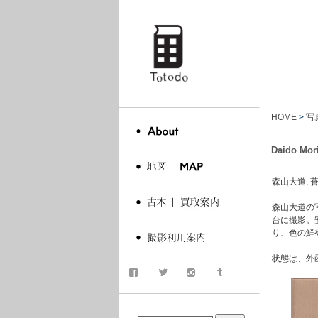
totodo
HOME
>
写
Daido Mor
森山大道. 蒼穹舎, 
森山大道の
台に撮影。
り、色の鮮
状態は、外
商品検索