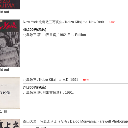
ld out
New York 北島敬三写真集 / Keizo Kitajima: New York
46,200円(税込)
北島敬三 著. 白夜書房, 1982. First Edition.
ld out
北島敬三 / Keizo Kitajima: A.D. 1991
74,800円(税込)
北島敬三 著. 河出書房新社, 1991.
1 冊
森山大道 写真よさようなら / Daido Moriyama: Farewell Photography [