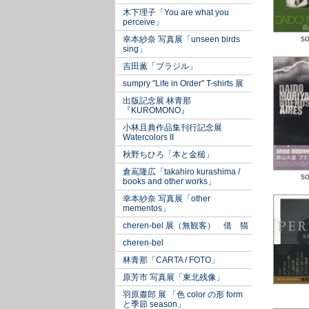
木下理子「You are what you
perceive」
so
幸本紗奈 写真展「unseen birds
sing」
吉田薫「ブラジル」
sumpry "Life in Order" T-shirts 展
出版記念展 林青那
『KUROMONO』
小林且典作品集刊行記念展
Watercolors II
秋野ちひろ「本と金槌」
倉嶌隆広「takahiro kurashima /
so
books and other works」
幸本紗奈 写真展「other
mementos」
cheren-bel 展（無観客） 借 猫
cheren-bel
林青那「CARTA / FOTO」
原芳市 写真展「東北残像」
羽原肅郎 展 「色 color の形 form
と季節 season」