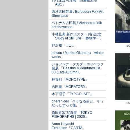
刊行記念写真展 加瀬健太郎
「ABC」
西洋古民芸展 / European Folk Art
Showcase
ベトナム古民芸 / Vietnam: a folk
art showcase
小林且典 新作ポスター刊行記念
「Study of Still Life ー静物学ー」
野沢裕「→□←」
so
mitsou / Mariko Okumura「winter
works」
ジョアンナ・タガダ・ホフベック
個展 「Dessins & Peintures Ed.
03 (Late Autumn)」
林青那「MONOTYPE」
吉田薫「MORATORY」
木下理子「TYPO/PLATE」
cheren-bel「そうなる前と、そう
so
なったずっと後。」
原田直宏 写真展「TOKYO
FISHGRAPHS | 2020」
Aona Hayashi
Exhibition「CARTA」