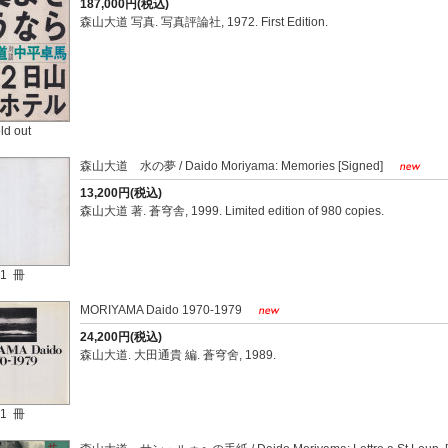
187,000円(税込)
森山大道 写真. 写真評論社, 1972. First Edition.
ld out
森山大道 水の夢 / Daido Moriyama: Memories [Signed]
13,200円(税込)
森山大道 著. 蒼穹舎, 1999. Limited edition of 980 copies.
1 冊
MORIYAMA Daido 1970-1979
24,200円(税込)
森山大道. 大田通貴 編. 蒼穹舍, 1989.
1 冊