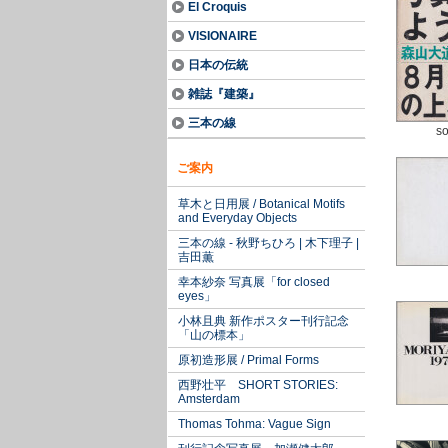
El Croquis
VISIONAIRE
日本の伝統
雑誌『建築』
三本の線
so
ご案内
草木と日用展 / Botanical Motifs
and Everyday Objects
三本の線 - 秋野ちひろ | 木下理子 |
吉田薫
幸本紗奈 写真展「for closed
eyes」
小林且典 新作ポスター刊行記念
「山の標本」
原初造形展 / Primal Forms
西野壮平 SHORT STORIES:
Amsterdam
Thomas Tohma: Vague Sign