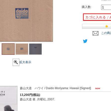
購入数:
この商
拡大表示
森山大道 ハワイ / Daido Moriyama: Hawaii [Signed]
13,200円(税込)
森山大道 著. 月曜社, 2007.