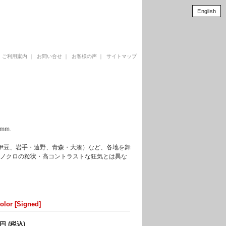
English
｜
ご利用案内
｜
お問い合せ
｜
お客様の声
｜
サイトマップ
0mm.
・伊豆、岩手・遠野、青森・大湊）など、各地を舞
モノクロの粒状・高コントラストな狂気とは異な
olor [Signed]
0円 (税込)