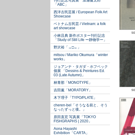
刊行記念写真展 加瀬健太郎
「ABC」
西洋古民芸展 / European Folk Art
Showcase
ベトナム古民芸 / Vietnam: a folk
art showcase
so
小林且典 新作ポスター刊行記念
「Study of Still Life ー静物学ー」
野沢裕「→□←」
mitsou / Mariko Okumura「winter
works」
ジョアンナ・タガダ・ホフベック
個展 「Dessins & Peintures Ed.
03 (Late Autumn)」
林青那「MONOTYPE」
so
吉田薫「MORATORY」
木下理子「TYPO/PLATE」
cheren-bel「そうなる前と、そう
なったずっと後。」
原田直宏 写真展「TOKYO
FISHGRAPHS | 2020」
Aona Hayashi
Exhibition「CARTA」