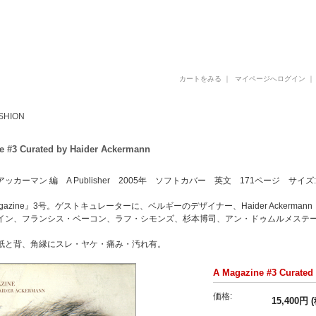
古書 古本 写真集 美術書 デザイン書 建築書 アートブックの販売と買取
カートをみる
｜
マイページへログイン
SHION
e #3 Curated by Haider Ackermann
カーマン 編 A Publisher 2005年 ソフトカバー 英文 171ページ サイズ: 2
agazine』3号。ゲストキュレーターに、ベルギーのデザイナー、Haider Acker
イン、フランシス・ベーコン、ラフ・シモンズ、杉本博司、アン・ドゥムルメステ
紙と背、角縁にスレ・ヤケ・痛み・汚れ有。
A Magazine #3 Curated
価格:
15,400円 