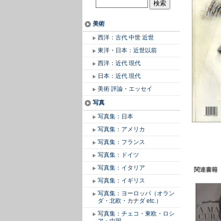
美術
西洋：古代 中世 近世
東洋・日本：近世以前
西洋：近代 現代
日本：近代 現代
美術 評論・エッセイ
写真
写真集：日本
写真集：アメリカ
写真集：フランス
写真集：ドイツ
写真集：イタリア
関連書籍
写真集：イギリス
写真集：ヨーロッパ（オラン
ダ・北欧・カナダ etc.）
写真集：チェコ・東欧・ロシ