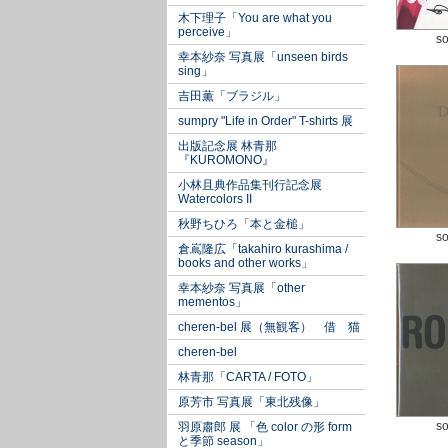
木下理子「You are what you
perceive」
so
幸本紗奈 写真展「unseen birds
sing」
吉田薫「ブラジル」
sumpry "Life in Order" T-shirts 展
出版記念展 林青那
『KUROMONO』
小林且典作品集刊行記念展
Watercolors II
秋野ちひろ「本と金槌」
so
倉嶌隆広「takahiro kurashima /
books and other works」
幸本紗奈 写真展「other
mementos」
cheren-bel 展（無観客） 借 猫
cheren-bel
林青那「CARTA / FOTO」
原芳市 写真展「東北残像」
so
羽原肅郎 展 「色 color の形 form
と季節 season」