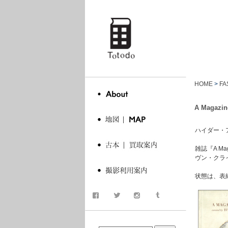
totodo
HOME
>
FA
A Magazin
ハイダー・アッ
雑誌『A M
ヴン・クラ
状態は、表
商品検索