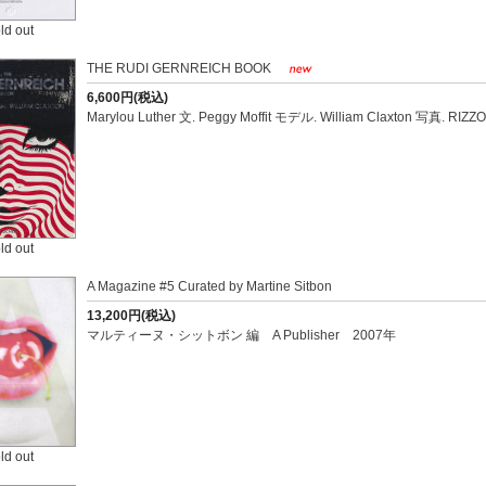
ld out
THE RUDI GERNREICH BOOK
6,600円(税込)
Marylou Luther 文. Peggy Moffit モデル. William Claxton 写真. RIZZOL
ld out
A Magazine #5 Curated by Martine Sitbon
13,200円(税込)
マルティーヌ・シットボン 編 A Publisher 2007年
ld out