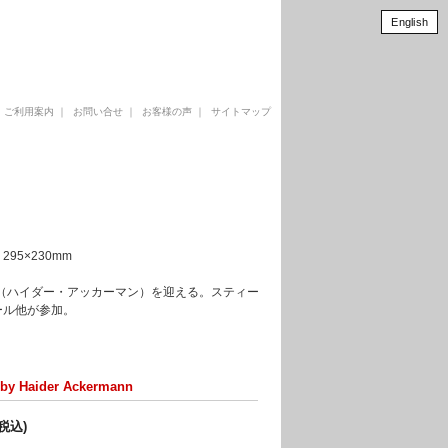
English
｜
ご利用案内
｜
お問い合せ
｜
お客様の声
｜
サイトマップ
95×230mm
mann（ハイダー・アッカーマン）を迎える。スティー
ール他が参加。
 by Haider Ackermann
(税込)