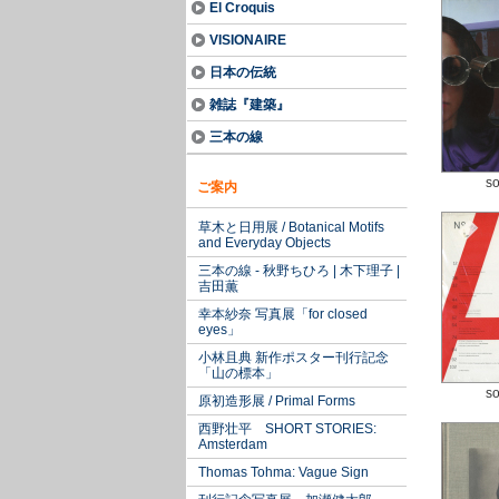
El Croquis
VISIONAIRE
日本の伝統
雑誌『建築』
三本の線
so
ご案内
草木と日用展 / Botanical Motifs
and Everyday Objects
三本の線 - 秋野ちひろ | 木下理子 |
吉田薫
幸本紗奈 写真展「for closed
eyes」
小林且典 新作ポスター刊行記念
「山の標本」
so
原初造形展 / Primal Forms
西野壮平 SHORT STORIES:
Amsterdam
Thomas Tohma: Vague Sign