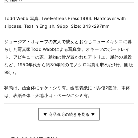
Todd Webb 写真. Twelvetrees Press,1984. Hardcover with
slipcase. Text in English. 99pp. Size: 343×297mm.
ジョージア・オキーフの友人で彼女とおなじニューメキシコに暮
らした写真家Todd Webbによる写真集。オキーフのポートレイ
ト、アビキューの家、動物の骨が置かれたアトリエ、屋外の風景
など、1950年代から約30年間のモノクロ写真を収めた1冊。図版
98点。
状態は、函全体にヤケ・シミ有。函裏表紙に凹み傷2箇所。本体
は、表紙全体・天地小口・ページにシミ有。
▼ 商品説明の続きを見る ▼