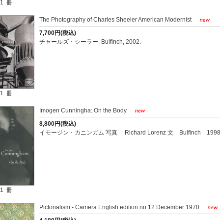
1 冊
The Photography of Charles Sheeler American Modernist
7,700円(税込)
チャールズ・シーラー. Bulfinch, 2002.
1 冊
Imogen Cunningha: On the Body
8,800円(税込)
イモージン・カニンガム 写真 Richard Lorenz 文 Bulfinch 199
1 冊
Pictorialism - Camera English edition no.12 December 1970