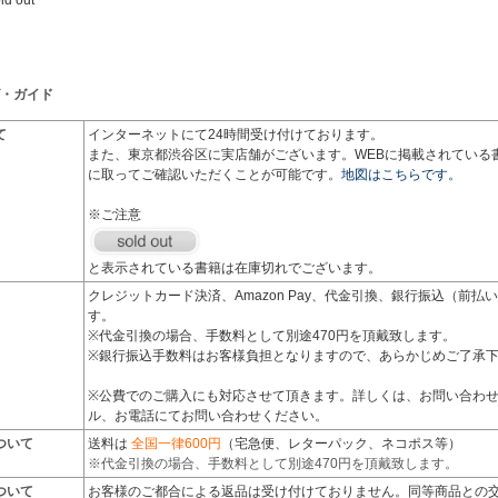
ld out
・ガイド
て
インターネットにて24時間受け付けております。
また、東京都渋谷区に実店舗がございます。WEBに掲載されている
に取ってご確認いただくことが可能です。
地図はこちらです。
※ご注意
と表示されている書籍は在庫切れでございます。
クレジットカード決済、Amazon Pay、代金引換、銀行振込（前
す。
※代金引換の場合、手数料として別途470円を頂戴致します。
※銀行振込手数料はお客様負担となりますので、あらかじめご了承
※公費でのご購入にも対応させて頂きます。詳しくは、お問い合わ
ル、お電話にてお問い合わせください。
ついて
送料は
全国一律600円
（宅急便、レターパック、ネコポス等）
※代金引換の場合、手数料として別途470円を頂戴致します。
ついて
お客様のご都合による返品は受け付けておりません。同等商品との交