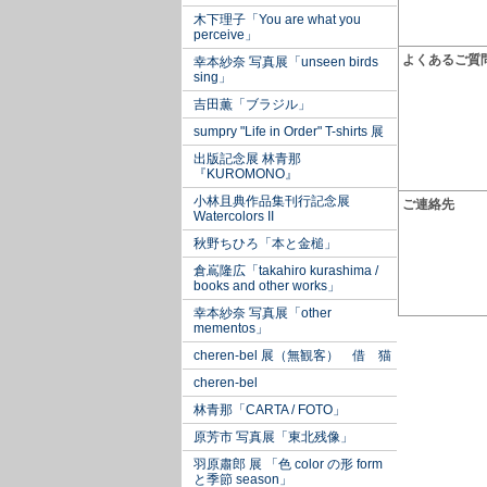
木下理子「You are what you
perceive」
よくあるご質
幸本紗奈 写真展「unseen birds
sing」
吉田薫「ブラジル」
sumpry "Life in Order" T-shirts 展
出版記念展 林青那
『KUROMONO』
小林且典作品集刊行記念展
ご連絡先
Watercolors II
秋野ちひろ「本と金槌」
倉嶌隆広「takahiro kurashima /
books and other works」
幸本紗奈 写真展「other
mementos」
cheren-bel 展（無観客） 借 猫
cheren-bel
林青那「CARTA / FOTO」
原芳市 写真展「東北残像」
羽原肅郎 展 「色 color の形 form
と季節 season」