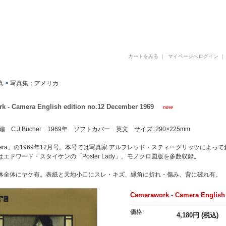
古書 古本 写真集 美術書 デザイン書 建築書 アートブックの販売と買取
カートをみる
｜
マイページへログイン
真
>
写真集：アメリカ
k - Camera English edition no.12 December 1969
ter 編 C.J.Bucher 1969年 ソフトカバー 英文 サイズ: 290×225mm
mera」の1969年12月号。本号では写真家 アルフレッド・スティーグリッツによ
エドワード・スタイケンの「Poster Lady」。モノクロ図版を多数収録。
体全体にヤケ有。表紙と天地小口にスレ・キズ、縁角に折れ・傷み、背に破れ有。
Camerawork - Camera English 
価格:
4,180円 (税込)