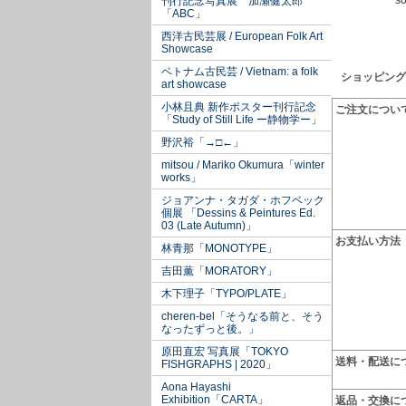
so
刊行記念写真展 加瀬健太郎
「ABC」
西洋古民芸展 / European Folk Art
Showcase
ベトナム古民芸 / Vietnam: a folk
ショッピング
art showcase
小林且典 新作ポスター刊行記念
ご注文につい
「Study of Still Life ー静物学ー」
野沢裕「→□←」
mitsou / Mariko Okumura「winter
works」
ジョアンナ・タガダ・ホフベック
個展 「Dessins & Peintures Ed.
03 (Late Autumn)」
お支払い方法
林青那「MONOTYPE」
吉田薫「MORATORY」
木下理子「TYPO/PLATE」
cheren-bel「そうなる前と、そう
なったずっと後。」
原田直宏 写真展「TOKYO
送料・配送に
FISHGRAPHS | 2020」
Aona Hayashi
Exhibition「CARTA」
返品・交換に