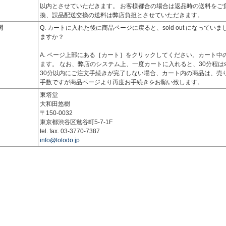
以内とさせていただきます。 お客様都合の場合は返品時の送料をご
換、誤品配送交換の送料は弊店負担とさせていただきます。
問
Q. カートに入れた後に商品ページに戻ると、sold out になって
ますか？
A. ページ上部にある［カート］をクリックしてください。カート中
ます。 なお、弊店のシステム上、一度カートに入れると、30分程はsol
30分以内にご注文手続きが完了しない場合、カート内の商品は、売
手数ですが商品ページより再度お手続きをお願い致します。
東塔堂
大和田悠樹
〒150-0032
東京都渋谷区鴬谷町5-7-1F
tel. fax. 03-3770-7387
info@totodo.jp