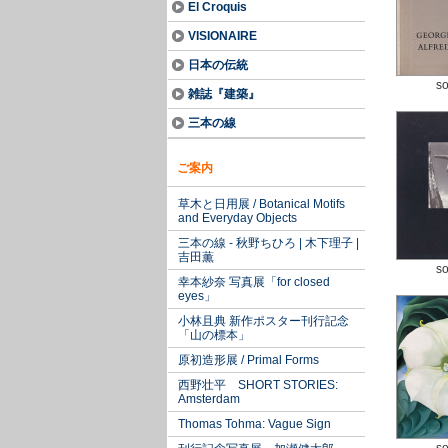
El Croquis
VISIONAIRE
日本の伝統
so
雑誌『建築』
三本の線
ご案内
草木と日用展 / Botanical Motifs
and Everyday Objects
三本の線 - 秋野ちひろ | 木下理子 |
吉田薫
so
幸本紗奈 写真展「for closed
eyes」
小林且典 新作ポスター刊行記念
「山の標本」
原初造形展 / Primal Forms
西野壮平 SHORT STORIES:
Amsterdam
Thomas Tohma: Vague Sign