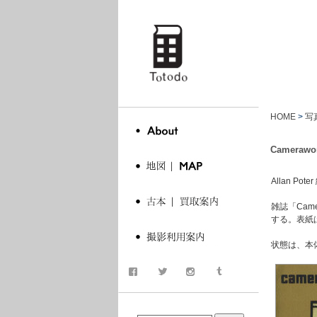
totodo
HOME
>
写
Camerawor
Allan Po
雑誌「Ca
する。表紙は
状態は、本
商品検索