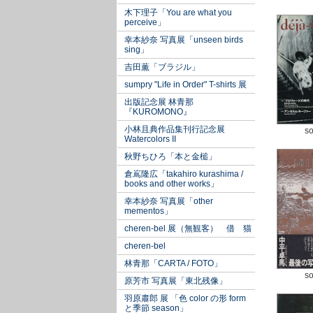
木下理子「You are what you
perceive」
幸本紗奈 写真展「unseen birds
sing」
吉田薫「ブラジル」
sumpry "Life in Order" T-shirts 展
出版記念展 林青那
『KUROMONO』
小林且典作品集刊行記念展
so
Watercolors II
秋野ちひろ「本と金槌」
倉嶌隆広「takahiro kurashima /
books and other works」
幸本紗奈 写真展「other
mementos」
cheren-bel 展（無観客） 借 猫
cheren-bel
林青那「CARTA / FOTO」
so
原芳市 写真展「東北残像」
羽原肅郎 展 「色 color の形 form
と季節 season」