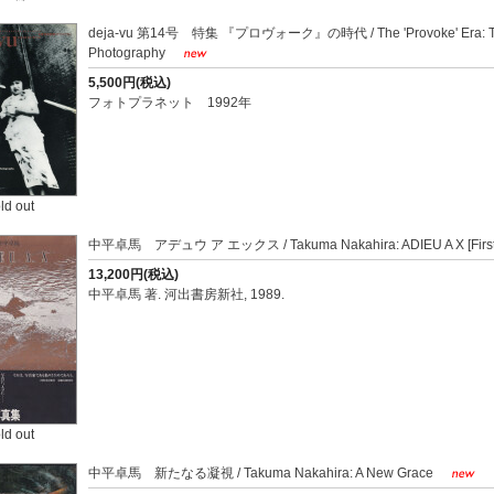
deja-vu 第14号 特集 『プロヴォーク』の時代 / The 'Provoke' Era: Turni
Photography
5,500円(税込)
フォトプラネット 1992年
ld out
中平卓馬 アデュウ ア エックス / Takuma Nakahira: ADIEU A X [First 
13,200円(税込)
中平卓馬 著. 河出書房新社, 1989.
ld out
中平卓馬 新たなる凝視 / Takuma Nakahira: A New Grace