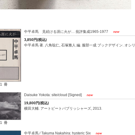
中平卓馬 見続ける涯に火が… 批評集成1965-1977
3,850円(税込)
中平卓馬 著. 八角聡仁, 石塚雅人 編. 服部一成 ブックデザイン. オシリス
1 冊
Daisuke Yokota: site/cloud [Signed]
19,800円(税込)
横田大輔. アートビートパブリッシャーズ, 2013.
1 冊
中平卓馬 / Takuma Nakahira: hysteric Six