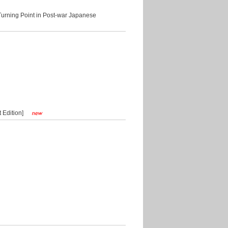
ng Point in Post-war Japanese
Edition]