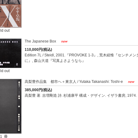
ld out
The Japanese Box
110,000円(税込)
Edition 7L / Steidl, 2001.『PROVOKE 1-3』, 荒木経
に』, 森山大道『写真よさようなら』
ld out
高梨豊作品集 都市へ＋東京人 / Yutaka Takanashi: Toshi-e
385,000円(税込)
高梨豊 著. 吉増剛造 詩. 杉浦康平 構成・デザイン. イザラ書房, 1974.
1 冊