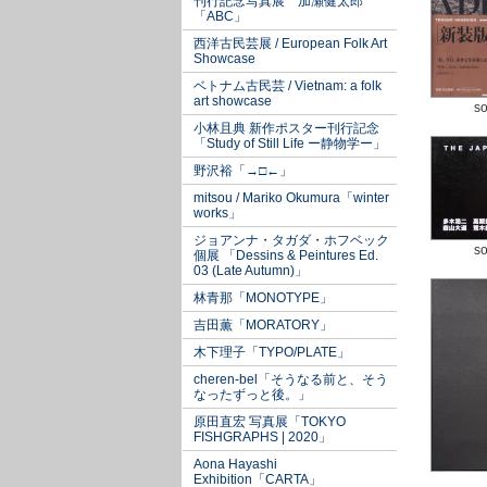
刊行記念写真展 加瀬健太郎
「ABC」
西洋古民芸展 / European Folk Art
Showcase
ベトナム古民芸 / Vietnam: a folk
art showcase
so
小林且典 新作ポスター刊行記念
「Study of Still Life ー静物学ー」
野沢裕「→□←」
mitsou / Mariko Okumura「winter
works」
ジョアンナ・タガダ・ホフベック
so
個展 「Dessins & Peintures Ed.
03 (Late Autumn)」
林青那「MONOTYPE」
吉田薫「MORATORY」
木下理子「TYPO/PLATE」
cheren-bel「そうなる前と、そう
なったずっと後。」
原田直宏 写真展「TOKYO
FISHGRAPHS | 2020」
Aona Hayashi
Exhibition「CARTA」