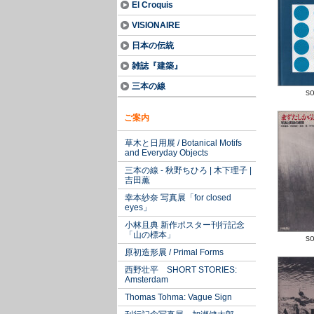
El Croquis
VISIONAIRE
日本の伝統
雑誌『建築』
三本の線
so
ご案内
草木と日用展 / Botanical Motifs
and Everyday Objects
三本の線 - 秋野ちひろ | 木下理子 |
吉田薫
幸本紗奈 写真展「for closed
eyes」
小林且典 新作ポスター刊行記念
「山の標本」
so
原初造形展 / Primal Forms
西野壮平 SHORT STORIES:
Amsterdam
Thomas Tohma: Vague Sign