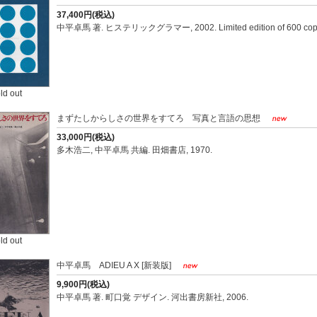
37,400円(税込)
中平卓馬 著. ヒステリックグラマー, 2002. Limited edition of 600 copi
ld out
まずたしからしさの世界をすてろ 写真と言語の思想
33,000円(税込)
多木浩二, 中平卓馬 共編. 田畑書店, 1970.
ld out
中平卓馬 ADIEU A X [新装版]
9,900円(税込)
中平卓馬 著. 町口覚 デザイン. 河出書房新社, 2006.