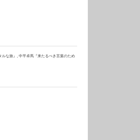
惟『センチメンタルな旅』, 中平卓馬『来たるべき言葉のため