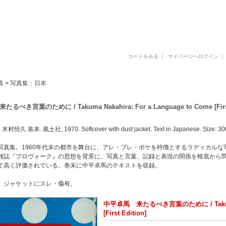
古書 古本 写真集 美術書 デザイン書 建築書 アートブックの販売と買取
カートをみる
｜
マイページへログイン
真
>
写真集：日本
べき言葉のために / Takuma Nakahira: For a Language to Come [First
恒久 装本. 風土社, 1970. Softcover with dust jacket. Text in Japanese. Size: 3
写真集。1960年代末の都市を舞台に、アレ・ブレ・ボケを特徴とするラディカル
雑誌『プロヴォーク』の思想を背景に、写真と言葉、記録と表現の関係を根底から
て高く評価されている。巻末に中平卓馬のテキストを収録。
。ジャケットにスレ・傷有。
中平卓馬 来たるべき言葉のために / Takuma Na
[First Edition]