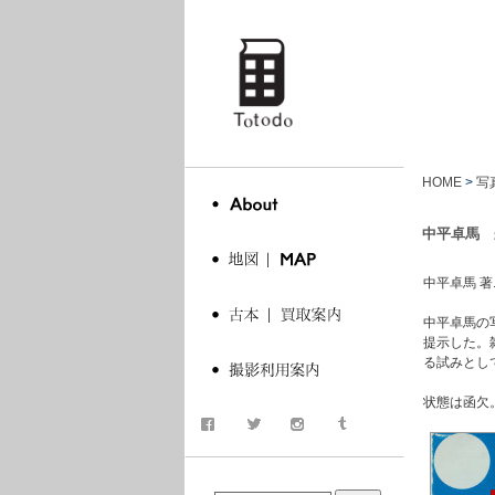
totodo
HOME
>
写
中平卓馬 来たる
中平卓馬 著. 木村
中平卓馬の
提示した。
る試みとし
状態は函欠
商品検索