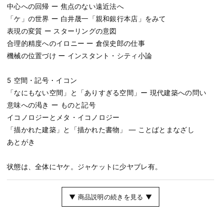
中心への回帰 ー 焦点のない遠近法へ
「ケ」の世界 ー 白井晟一「親和銀行本店」をみて
表現の変質 ー スターリングの意図
合理的精度へのイロニー ー 倉俣史郎の仕事
機械の位置づけ ー インスタント・シティ小論
5 空間・記号・イコン
「なにもない空間」と「ありすぎる空間」ー 現代建築への問い
意味への渇き ー ものと記号
イコノロジーとメタ・イコノロジー
「描かれた建築」と「描かれた書物」 ― ことばとまなざし
あとがき
状態は、全体にヤケ。ジャケットに少ヤブレ有。
▼ 商品説明の続きを見る ▼