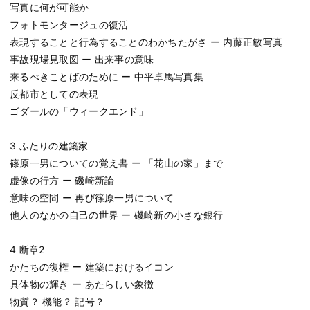
写真に何が可能か
フォトモンタージュの復活
表現することと行為することのわかちたがさ ー 内藤正敏写真
事故現場見取図 ー 出来事の意味
来るべきことばのために ー 中平卓馬写真集
反都市としての表現
ゴダールの「ウィークエンド」
3 ふたりの建築家
篠原一男についての覚え書 ー 「花山の家」まで
虚像の行方 ー 磯崎新論
意味の空間 ー 再び篠原一男について
他人のなかの自己の世界 ー 磯崎新の小さな銀行
4 断章2
かたちの復権 ー 建築におけるイコン
具体物の輝き ー あたらしい象徴
物質？ 機能？ 記号？