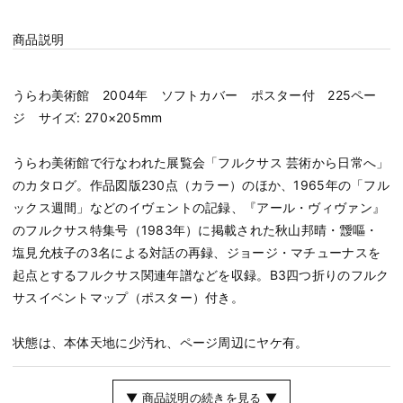
商品説明
うらわ美術館 2004年 ソフトカバー ポスター付 225ペー
ジ サイズ: 270×205mm
うらわ美術館で行なわれた展覧会「フルクサス 芸術から日常へ」
のカタログ。作品図版230点（カラー）のほか、1965年の「フル
ックス週間」などのイヴェントの記録、『アール・ヴィヴァン』
のフルクサス特集号（1983年）に掲載された秋山邦晴・靉嘔・
塩見允枝子の3名による対話の再録、ジョージ・マチューナスを
起点とするフルクサス関連年譜などを収録。B3四つ折りのフルク
サスイベントマップ（ポスター）付き。
状態は、本体天地に少汚れ、ページ周辺にヤケ有。
▼ 商品説明の続きを見る ▼