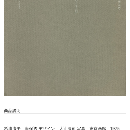
商品説明
杉浦康平、海保透 デザイン 大辻清司 写真 東京画廊 1975