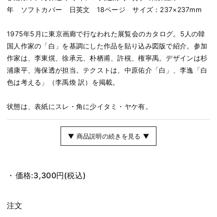
年 ソフトカバー 日英文 18ページ サイズ：237×237mm
1975年5月に東京画廊で行なわれた展覧会のカタログ。5人の韓
国人作家の「白」を基調にした作品を貼り込み図版で紹介。参加
作家は、李東熀、徐承元、朴栖甫、許榥、権寧禹。デザインは杉
浦康平、海保透が担当。テクストは、中原佑介「白」、李逸「白
色は考える」（李禹煥 訳）を掲載。
状態は、表紙にスレ・角に少イタミ・ヤケ有。
▼ 商品説明の続きを見る ▼
価格:
3,300円
(税込)
注文