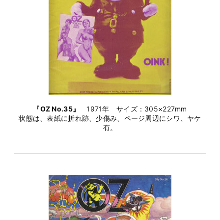
『OZ No.35』
1971年 サイズ：305×227mm
状態は、表紙に折れ跡、少傷み、ページ周辺にシワ、ヤケ
有。