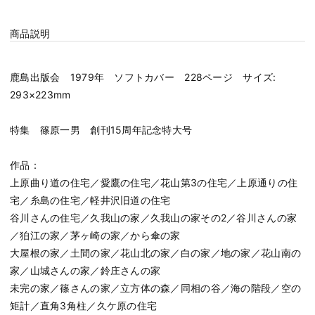
商品説明
鹿島出版会 1979年 ソフトカバー 228ページ サイズ:
293×223mm
特集 篠原一男 創刊15周年記念特大号
作品：
上原曲り道の住宅／愛鷹の住宅／花山第3の住宅／上原通りの住
宅／糸島の住宅／軽井沢旧道の住宅
谷川さんの住宅／久我山の家／久我山の家その2／谷川さんの家
／狛江の家／茅ヶ崎の家／から傘の家
大屋根の家／土間の家／花山北の家／白の家／地の家／花山南の
家／山城さんの家／鈴庄さんの家
未完の家／篠さんの家／立方体の森／同相の谷／海の階段／空の
矩計／直角3角柱／久ケ原の住宅