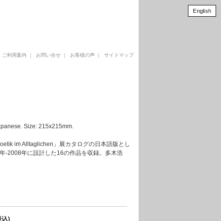
English
｜
ご利用案内
｜
お問い合せ
｜
お客様の声
｜
サイトマップ
ese. Size: 215x215mm.
ik im Alltaglichen」展カタログの日本語版とし
-2008年に設計した16の作品を収録。多木浩
税込)