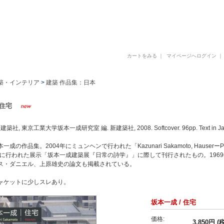
古書 古本 写真集 美術書 デザイン書 建築書 アートブックの販売と買取
カートをみる
｜
マイページへログイン
築・インテリア
>
建築 作品集：日本
 住宅
社, 東京工業大学坂本一成研究室 編. 新建築社, 2008. Softcover. 96pp. Text in Japan
成の作品集。2004年にミュンヘンで行われた「Kazunari Sakamoto, HauserーPoet
8年に行われた展示「坂本一成建築展『日常の詩学』」に際して刊行されたもの。1969年
ス・ダニエル、上原雄史の論文も掲載されている。
ャケットに少しスレあり。
坂本一成 / 住宅
価格:
3,850円 (