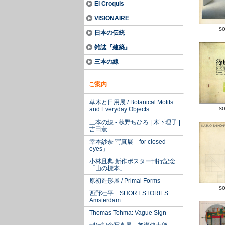
El Croquis
VISIONAIRE
so
日本の伝統
雑誌『建築』
三本の線
ご案内
草木と日用展 / Botanical Motifs
so
and Everyday Objects
三本の線 - 秋野ちひろ | 木下理子 |
吉田薫
幸本紗奈 写真展「for closed
eyes」
小林且典 新作ポスター刊行記念
「山の標本」
原初造形展 / Primal Forms
so
西野壮平 SHORT STORIES:
Amsterdam
Thomas Tohma: Vague Sign