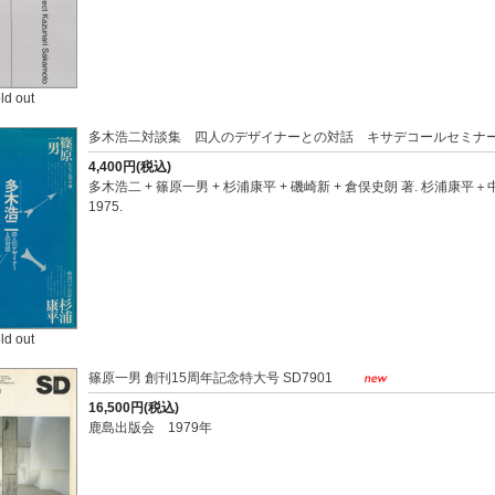
ld out
多木浩二対談集 四人のデザイナーとの対話 キサデコールセミナ
4,400円(税込)
多木浩二 + 篠原一男 + 杉浦康平 + 磯崎新 + 倉俣史朗 著. 杉浦康
1975.
ld out
篠原一男 創刊15周年記念特大号 SD7901
16,500円(税込)
鹿島出版会 1979年