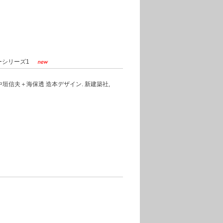
ーシリーズ1
平＋中垣信夫＋海保透 造本デザイン. 新建築社,