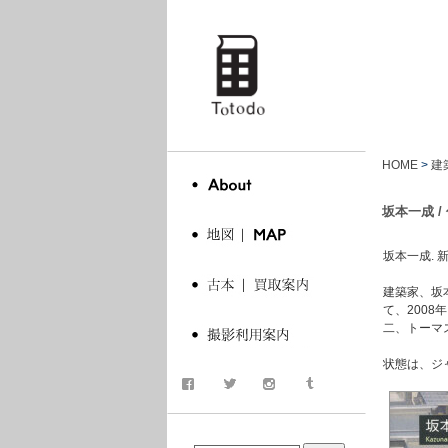
totodo
HOME
>
建
坂本一成 /
坂本一成. 新建築
建築家、坂本一
て、200
二、トーマ
状態は、ジ
商品検索