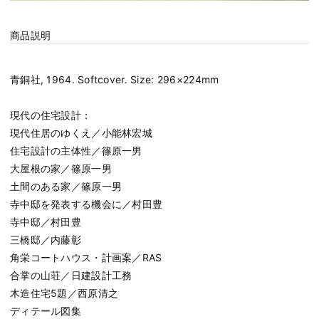
商品説明
青銅社, 1964. Softcover. Size: 296×224mm
現代の住宅設計：
現代住居のゆくえ／小能林宏城
住宅設計の主体性／篠原一男
大屋根の家／篠原一男
土間のある家／篠原一男
寺中邸を発表する機会に／村田豊
寺中邸／村田豊
三橋邸／内藤彰
角栄コートハウス・計画案／RAS
合掌の山荘／日建設計工務
木造住宅5題／西原清之
ディテール図集