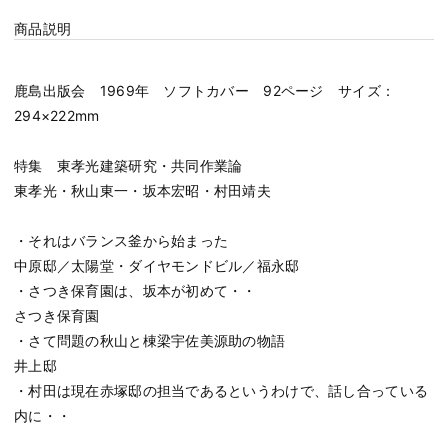
商品説明
鹿島出版会 1969年 ソフトカバー 92ページ サイズ：
294×222mm
特集 東孝光建築研究・共同作業論
東孝光・秋山東一・坂本宏昭・村田靖夫
・それはバランス釜から始まった
中原邸／太陽堂・ダイヤモンドビル／福永邸
・さつき保育園は、坂本が初めて・・
さつき保育園
・さて問題の秋山と棟梁宇佐美源助の物語
井上邸
・村田は現在赤塚邸の担当であるというわけで、話し合っている
内に・・