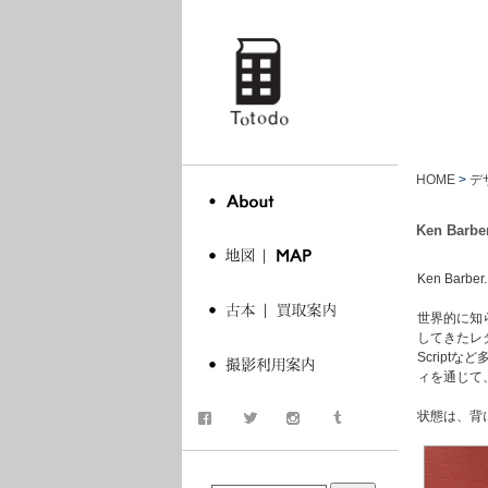
totodo
HOME
>
デ
Ken Barber
Ken Barber.
世界的に知ら
してきたレタ
Scrip
ィを通じて
状態は、背
商品検索