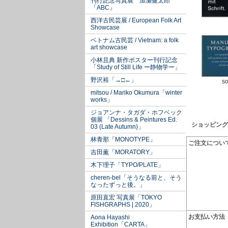
刊行記念写真展 加瀬健太郎
「ABC」
西洋古民芸展 / European Folk Art
Showcase
ベトナム古民芸 / Vietnam: a folk
art showcase
小林且典 新作ポスター刊行記念
「Study of Still Life ー静物学ー」
野沢裕「→□←」
so
mitsou / Mariko Okumura「winter
works」
ジョアンナ・タガダ・ホフベック
個展 「Dessins & Peintures Ed.
ショッピング
03 (Late Autumn)」
林青那「MONOTYPE」
ご注文につい
吉田薫「MORATORY」
木下理子「TYPO/PLATE」
cheren-bel「そうなる前と、そう
なったずっと後。」
原田直宏 写真展「TOKYO
FISHGRAPHS | 2020」
お支払い方法
Aona Hayashi
Exhibition「CARTA」