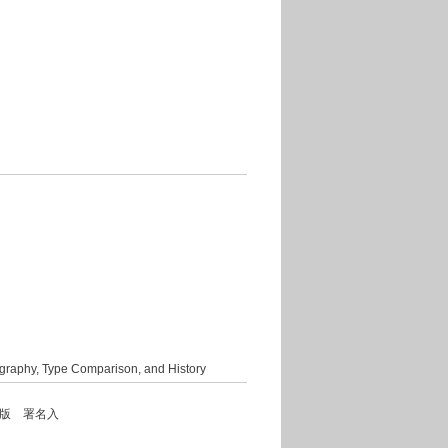
graphy, Type Comparison, and History
年 初版 署名入