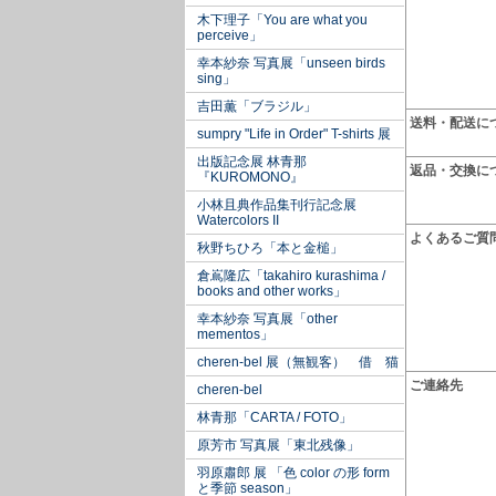
木下理子「You are what you
perceive」
幸本紗奈 写真展「unseen birds
sing」
吉田薫「ブラジル」
送料・配送に
sumpry "Life in Order" T-shirts 展
出版記念展 林青那
返品・交換に
『KUROMONO』
小林且典作品集刊行記念展
Watercolors II
よくあるご質
秋野ちひろ「本と金槌」
倉嶌隆広「takahiro kurashima /
books and other works」
幸本紗奈 写真展「other
mementos」
cheren-bel 展（無観客） 借 猫
ご連絡先
cheren-bel
林青那「CARTA / FOTO」
原芳市 写真展「東北残像」
羽原肅郎 展 「色 color の形 form
と季節 season」