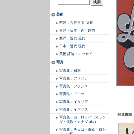
美術
西洋：古代 中世 近世
東洋・日本：近世以前
西洋：近代 現代
日本：近代 現代
美術 評論・エッセイ
写真
写真集：日本
写真集：アメリカ
写真集：フランス
写真集：ドイツ
写真集：イタリア
写真集：イギリス
関連書籍
写真集：ヨーロッパ（オラン
ダ・北欧・カナダ etc.）
写真集：チェコ・東欧・ロシ