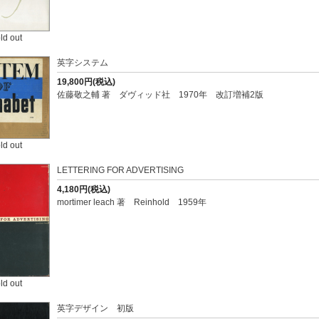
ld out
英字システム
19,800円(税込)
佐藤敬之輔 著 ダヴィッド社 1970年 改訂増補2版
ld out
LETTERING FOR ADVERTISING
4,180円(税込)
mortimer leach 著 Reinhold 1959年
ld out
英字デザイン 初版