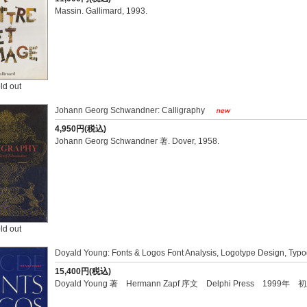
Massin. Gallimard, 1993.
ld out
Johann Georg Schwandner: Calligraphy
4,950円(税込)
Johann Georg Schwandner 著. Dover, 1958.
ld out
Doyald Young: Fonts & Logos Font Analysis, Logotype Design, Typo
15,400円(税込)
Doyald Young 著 Hermann Zapf 序文 Delphi Press 1999