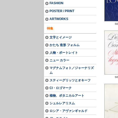
FASHION
POSTER / PRINT
ARTWORKS
so
特集
文字とイメージ
かたち 造形 フォルム
人物・ポートレイト
ニュー カラー
マグナムフォト／ジャーナリズ
ム
so
スティーグリッツとオキーフ
CI・ロゴマーク
植物、ボタニカルアート
シュルレアリスム
ロシア・アヴァンギャルド