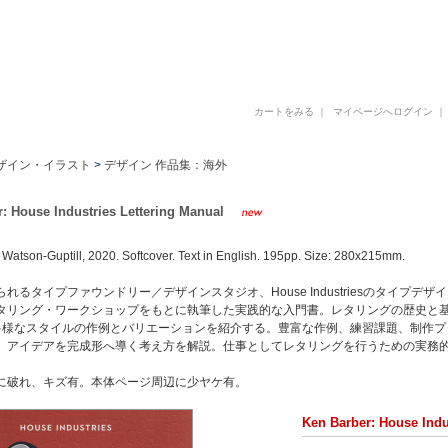
古書 古本 写真集 美術書 デザイン書 建築書 アートブックの販売と買取
カートをみる
｜
マイページへログイン
ザイン・イラスト
>
デザイン 作品集：海外
: House Industries Lettering Manual
 Watson-Guptill, 2020. Softcover. Text in English. 195pp. Size: 280x215mm.
れるタイプファウンドリー／デザインスタジオ、House Industriesのタイプデザイ
リング・ワークショップをもとに執筆した実践的な入門書。レタリングの歴史と基本技法をはじ
tなど多様なスタイルの作例とバリエーションを紹介する。豊富な作例、練習課題、制作
、アイデアを完成形へ導く考え方を解説。仕事としてレタリングを行うための実務
に破れ、キズ有。本体ページ周辺に少ヤケ有。
Ken Barber: House Indu