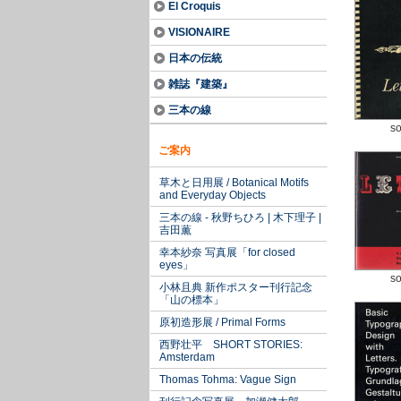
El Croquis
VISIONAIRE
日本の伝統
雑誌『建築』
三本の線
so
ご案内
草木と日用展 / Botanical Motifs
and Everyday Objects
三本の線 - 秋野ちひろ | 木下理子 |
吉田薫
幸本紗奈 写真展「for closed
eyes」
so
小林且典 新作ポスター刊行記念
「山の標本」
原初造形展 / Primal Forms
西野壮平 SHORT STORIES:
Amsterdam
Thomas Tohma: Vague Sign