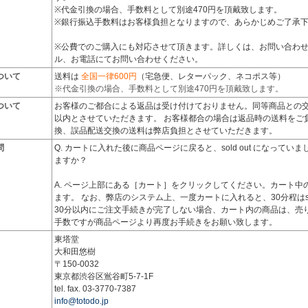
※代金引換の場合、手数料として別途470円を頂戴致します。
※銀行振込手数料はお客様負担となりますので、あらかじめご了承
※公費でのご購入にも対応させて頂きます。詳しくは、お問い合わ
ル、お電話にてお問い合わせください。
ついて
送料は
全国一律600円
（宅急便、レターパック、ネコポス等）
※代金引換の場合、手数料として別途470円を頂戴致します。
ついて
お客様のご都合による返品は受け付けておりません。同等商品との交
以内とさせていただきます。 お客様都合の場合は返品時の送料をご
換、誤品配送交換の送料は弊店負担とさせていただきます。
問
Q. カートに入れた後に商品ページに戻ると、sold out になって
ますか？
A. ページ上部にある［カート］をクリックしてください。カート中
ます。 なお、弊店のシステム上、一度カートに入れると、30分程はsol
30分以内にご注文手続きが完了しない場合、カート内の商品は、売
手数ですが商品ページより再度お手続きをお願い致します。
東塔堂
大和田悠樹
〒150-0032
東京都渋谷区鴬谷町5-7-1F
tel. fax. 03-3770-7387
info@totodo.jp