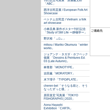
刊行記念写真展 加瀬健太郎
「ABC」
西洋古民芸展 / European Folk Art
Showcase
ベトナム古民芸 / Vietnam: a folk
art showcase
小林且典 新作ポスター刊行記念
ご連絡先
「Study of Still Life ー静物学ー」
野沢裕「→□←」
mitsou / Mariko Okumura「winter
works」
ジョアンナ・タガダ・ホフベック
個展 「Dessins & Peintures Ed.
03 (Late Autumn)」
林青那「MONOTYPE」
吉田薫「MORATORY」
木下理子「TYPO/PLATE」
cheren-bel「そうなる前と、そう
なったずっと後。」
原田直宏 写真展「TOKYO
FISHGRAPHS | 2020」
Aona Hayashi
Exhibition「CARTA」