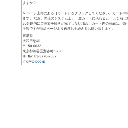
ますか？
A. ページ上部にある［カート］をクリックしてください。カート中
ます。 なお、弊店のシステム上、一度カートに入れると、30分程はsol
30分以内にご注文手続きが完了しない場合、カート内の商品は、売
手数ですが商品ページより再度お手続きをお願い致します。
東塔堂
大和田悠樹
〒150-0032
東京都渋谷区鴬谷町5-7-1F
tel. fax. 03-3770-7387
info@totodo.jp