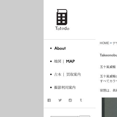
totodo
HOME
>
デ
Takeonobu
五十嵐威暢 E
五十嵐威暢
すべてカラ
状態は、表
商品検索