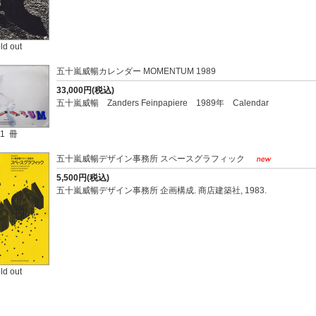
ld out
五十嵐威暢カレンダー MOMENTUM 1989
33,000円(税込)
五十嵐威暢 Zanders Feinpapiere 1989年 Calendar
1 冊
五十嵐威暢デザイン事務所 スペースグラフィック
5,500円(税込)
五十嵐威暢デザイン事務所 企画構成. 商店建築社, 1983.
ld out