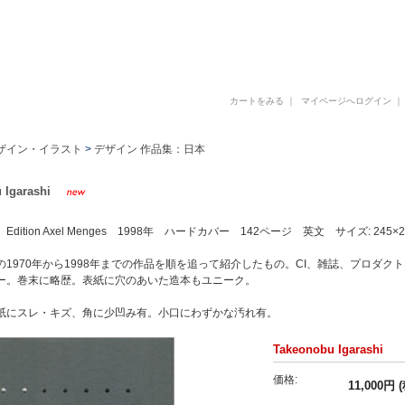
古書 古本 写真集 美術書 デザイン書 建築書 アートブックの販売と買取
カートをみる
｜
マイページへログイン
ザイン・イラスト
>
デザイン 作品集：日本
 Igarashi
dition Axel Menges 1998年 ハードカバー 142ページ 英文 サイズ: 245×2
の1970年から1998年までの作品を順を追って紹介したもの。CI、雑誌、プロダ
ー。巻末に略歴。表紙に穴のあいた造本もユニーク。
紙にスレ・キズ、角に少凹み有。小口にわずかな汚れ有。
Takeonobu Igarashi
価格:
11,000円 