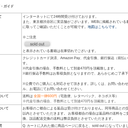
・ガイド
て
インターネットにて24時間受け付けております。
また、東京都渋谷区に実店舗がございます。WEBに掲載されている
に取ってご確認いただくことが可能です。
地図はこちらです。
※ご注意
と表示されている書籍は在庫切れでございます。
クレジットカード決済、Amazon Pay、代金引換、銀行振込（前
す。
※代金引換の場合、手数料として別途470円を頂戴致します。
※銀行振込手数料はお客様負担となりますので、あらかじめご了承
※公費でのご購入にも対応させて頂きます。詳しくは、お問い合わ
ル、お電話にてお問い合わせください。
ついて
送料は
全国一律600円
（宅急便、レターパック、ネコポス等）
※代金引換の場合、手数料として別途470円を頂戴致します。
ついて
お客様のご都合による返品は受け付けておりません。同等商品との交
以内とさせていただきます。 お客様都合の場合は返品時の送料をご
換、誤品配送交換の送料は弊店負担とさせていただきます。
問
Q. カートに入れた後に商品ページに戻ると、sold out になって