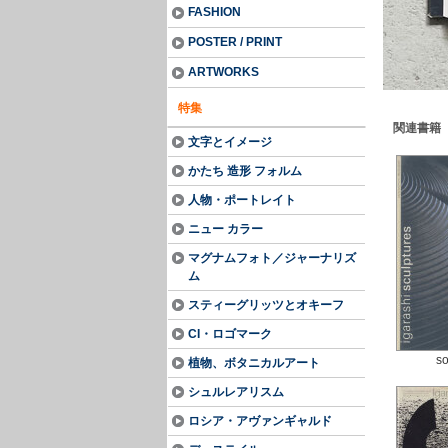
FASHION
POSTER / PRINT
ARTWORKS
特集
関連書籍
文字とイメージ
かたち 造形 フォルム
人物・ポートレイト
ニュー カラー
マグナムフォト／ジャーナリズ
ム
スティーグリッツとオキーフ
CI・ロゴマーク
so
植物、ボタニカルアート
シュルレアリスム
ロシア・アヴァンギャルド