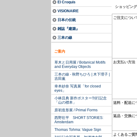
El Croquis
ショッピング
VISIONAIRE
ご注文につい
日本の伝統
雑誌『建築』
三本の線
ご案内
お支払い方法
草木と日用展 / Botanical Motifs
and Everyday Objects
三本の線 - 秋野ちひろ | 木下理子 |
吉田薫
幸本紗奈 写真展「for closed
eyes」
小林且典 新作ポスター刊行記念
「山の標本」
送料・配送に
原初造形展 / Primal Forms
返品・交換に
西野壮平 SHORT STORIES:
Amsterdam
Thomas Tohma: Vague Sign
よくあるご質