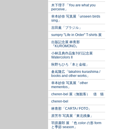
木下理子「You are what you
perceive」
幸本紗奈 写真展「unseen birds
sing」
吉田薫「ブラジル」
sumpry "Life in Order" T-shirts 展
出版記念展 林青那
『KUROMONO』
小林且典作品集刊行記念展
Watercolors II
秋野ちひろ「本と金槌」
倉嶌隆広「takahiro kurashima /
books and other works」
幸本紗奈 写真展「other
mementos」
cheren-bel 展（無観客） 借 猫
cheren-bel
林青那「CARTA / FOTO」
原芳市 写真展「東北残像」
羽原肅郎 展 「色 color の形 form
と季節 season」