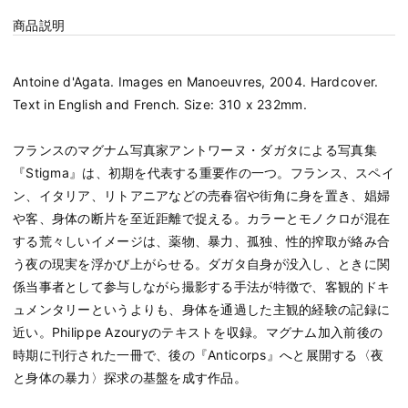
商品説明
Antoine d'Agata. Images en Manoeuvres, 2004. Hardcover.
Text in English and French. Size: 310 x 232mm.
フランスのマグナム写真家アントワーヌ・ダガタによる写真集
『Stigma』は、初期を代表する重要作の一つ。フランス、スペイ
ン、イタリア、リトアニアなどの売春宿や街角に身を置き、娼婦
や客、身体の断片を至近距離で捉える。カラーとモノクロが混在
する荒々しいイメージは、薬物、暴力、孤独、性的搾取が絡み合
う夜の現実を浮かび上がらせる。ダガタ自身が没入し、ときに関
係当事者として参与しながら撮影する手法が特徴で、客観的ドキ
ュメンタリーというよりも、身体を通過した主観的経験の記録に
近い。Philippe Azouryのテキストを収録。マグナム加入前後の
時期に刊行された一冊で、後の『Anticorps』へと展開する〈夜
と身体の暴力〉探求の基盤を成す作品。