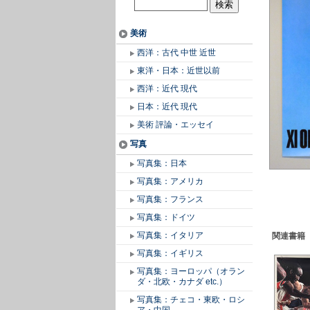
美術
西洋：古代 中世 近世
東洋・日本：近世以前
西洋：近代 現代
日本：近代 現代
美術 評論・エッセイ
写真
写真集：日本
写真集：アメリカ
写真集：フランス
写真集：ドイツ
写真集：イタリア
関連書籍
写真集：イギリス
写真集：ヨーロッパ（オラン
ダ・北欧・カナダ etc.）
写真集：チェコ・東欧・ロシ