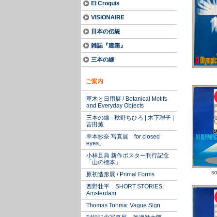
El Croquis
VISIONAIRE
日本の伝統
雑誌『建築』
三本の線
ご案内
草木と日用展 / Botanical Motifs
and Everyday Objects
三本の線 - 秋野ちひろ | 木下理子 |
吉田薫
幸本紗奈 写真展「for closed
eyes」
小林且典 新作ポスター刊行記念
「山の標本」
so
原初造形展 / Primal Forms
西野壮平 SHORT STORIES:
Amsterdam
Thomas Tohma: Vague Sign