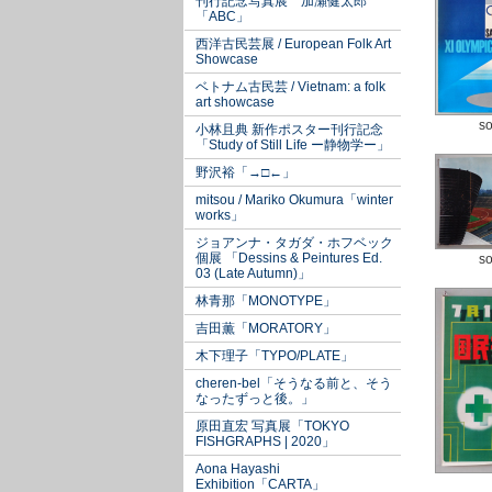
刊行記念写真展 加瀬健太郎
「ABC」
西洋古民芸展 / European Folk Art
Showcase
ベトナム古民芸 / Vietnam: a folk
art showcase
so
小林且典 新作ポスター刊行記念
「Study of Still Life ー静物学ー」
野沢裕「→□←」
mitsou / Mariko Okumura「winter
works」
ジョアンナ・タガダ・ホフベック
個展 「Dessins & Peintures Ed.
so
03 (Late Autumn)」
林青那「MONOTYPE」
吉田薫「MORATORY」
木下理子「TYPO/PLATE」
cheren-bel「そうなる前と、そう
なったずっと後。」
原田直宏 写真展「TOKYO
FISHGRAPHS | 2020」
Aona Hayashi
Exhibition「CARTA」