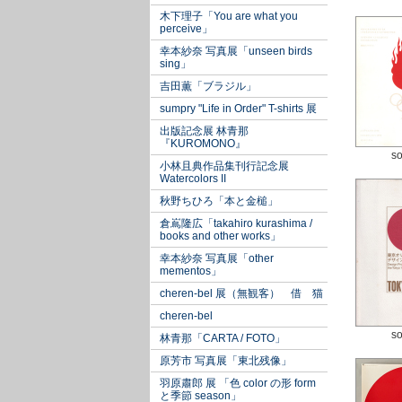
木下理子「You are what you
perceive」
幸本紗奈 写真展「unseen birds
sing」
吉田薫「ブラジル」
sumpry "Life in Order" T-shirts 展
出版記念展 林青那
『KUROMONO』
so
小林且典作品集刊行記念展
Watercolors II
秋野ちひろ「本と金槌」
倉嶌隆広「takahiro kurashima /
books and other works」
幸本紗奈 写真展「other
mementos」
cheren-bel 展（無観客） 借 猫
cheren-bel
so
林青那「CARTA / FOTO」
原芳市 写真展「東北残像」
羽原肅郎 展 「色 color の形 form
と季節 season」