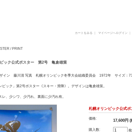
古書 古本 写真集 美術書 デザイン書 建築書 アートブックの販売と買取
カートをみる
｜
マイページへログイン
STER / PRINT
ピック公式ポスター 第2号 亀倉雄策
ザイン 藤川清 写真 札幌オリンピック冬季大会組織委員会 1972年 サイズ：730
ンピック」第2号ポスター《スキー・滑降》。デザインは亀倉雄策。
スレ、少シワ、少汚れ、裏面に少汚れ有。
札幌オリンピック公式ポ
価格:
17,600円 
購入数:
枚