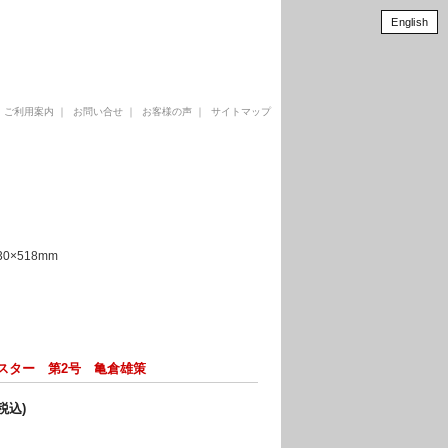
English
｜
ご利用案内
｜
お問い合せ
｜
お客様の声
｜
サイトマップ
×518mm
スター 第2号 亀倉雄策
(税込)