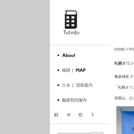
totodo
HOME
>
PO
札幌オリン
亀倉雄策 デ
「札幌オリ
状態は、少
商品検索