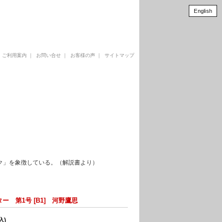
English
｜
ご利用案内
｜
お問い合せ
｜
お客様の声
｜
サイトマップ
ク」を象徴している。（解説書より）
 第1号 [B1] 河野鷹思
込)