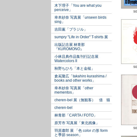
木下理子「You are what you
perceive」
so
幸本紗奈 写真展「unseen birds
sing」
吉田薫「ブラジル」
sumpry "Life in Order" T-shirts 展
出版記念展 林青那
『KUROMONO』
小林且典作品集刊行記念展
Watercolors II
so
秋野ちひろ「本と金槌」
倉嶌隆広「takahiro kurashima /
books and other works」
幸本紗奈 写真展「other
mementos」
cheren-bel 展（無観客） 借 猫
cheren-bel
林青那「CARTA / FOTO」
原芳市 写真展「東北残像」
so
羽原肅郎 展 「色 color の形 form
と季節 season」