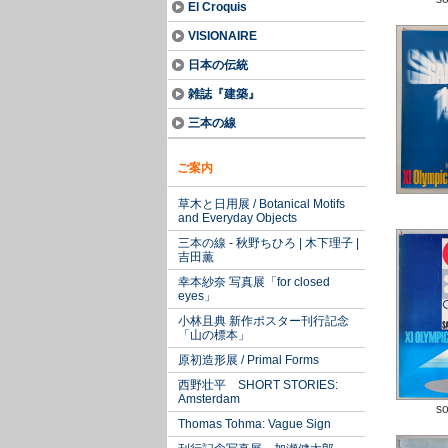
El Croquis
VISIONAIRE
日本の伝統
雑誌『建築』
三本の線
ご案内
草木と日用展 / Botanical Motifs
and Everyday Objects
三本の線 - 秋野ちひろ | 木下理子 |
吉田薫
幸本紗奈 写真展「for closed
eyes」
小林且典 新作ポスター刊行記念
「山の標本」
原初造形展 / Primal Forms
西野壮平 SHORT STORIES:
Amsterdam
so
Thomas Tohma: Vague Sign