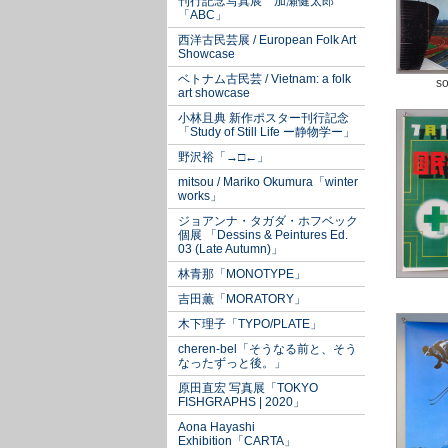
刊行記念写真展 加瀬健太郎
「ABC」
西洋古民芸展 / European Folk Art
Showcase
ベトナム古民芸 / Vietnam: a folk
so
art showcase
小林且典 新作ポスター刊行記念
「Study of Still Life ー静物学ー」
野沢裕「→□←」
mitsou / Mariko Okumura「winter
works」
ジョアンナ・タガダ・ホフベック
個展 「Dessins & Peintures Ed.
03 (Late Autumn)」
林青那「MONOTYPE」
吉田薫「MORATORY」
木下理子「TYPO/PLATE」
cheren-bel「そうなる前と、そう
なったずっと後。」
原田直宏 写真展「TOKYO
FISHGRAPHS | 2020」
Aona Hayashi
Exhibition「CARTA」