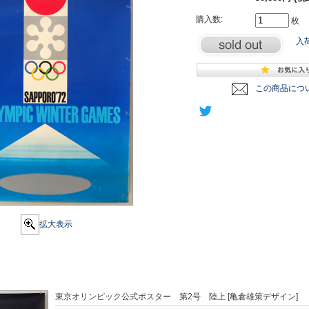
購入数:
枚
入
この商品につ
拡大表示
東京オリンピック公式ポスター 第2号 陸上 [亀倉雄策デザイン]