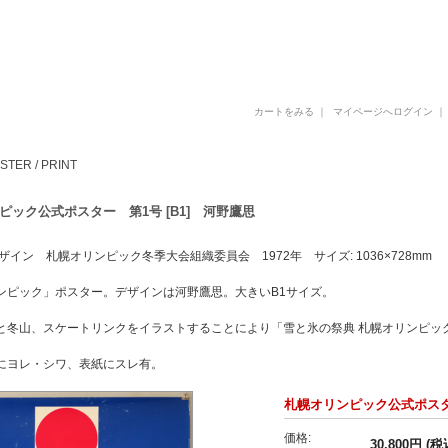
古書 古本 写真集 美術書 デザイン書 建築書 アートブックの販売と買取
カートをみる
｜
マイページへログイン
STER / PRINT
ピック公式ポスター 第1号 [B1] 河野鷹思
ザイン 札幌オリンピック冬季大会組織委員会 1972年 サイズ: 1036×728mm
ンピック」ポスター。デザインは河野鷹思。大きいB1サイズ。
と冬山、スケートリンクをイラストすることにより「雪と氷の祭典 札幌オリンピッ
にヨレ・シワ、表紙にスレ有。
札幌オリンピック公式ポスター
価格:
30,800円 (税