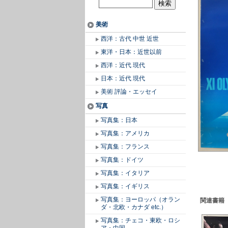
美術
西洋：古代 中世 近世
東洋・日本：近世以前
西洋：近代 現代
日本：近代 現代
美術 評論・エッセイ
写真
写真集：日本
写真集：アメリカ
写真集：フランス
写真集：ドイツ
写真集：イタリア
写真集：イギリス
写真集：ヨーロッパ（オラン
関連書籍
ダ・北欧・カナダ etc.）
写真集：チェコ・東欧・ロシ