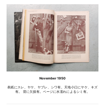
November 1950
表紙にスレ、ヤケ、ヤブレ、シワ有。天地小口にヤケ、キズ
有。 背に欠損有。ページに水濡れによるシミ有。