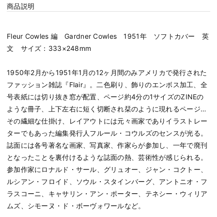
商品説明
Fleur Cowles 編 Gardner Cowles 1951年 ソフトカバー 英
文 サイズ：333×248mm
1950年2月から1951年1月の12ヶ月間のみアメリカで発行された
ファッション雑誌『Flair』。二色刷り、飾りのエンボス加工、全
号表紙には切り抜き窓が配置、ページ約4分の1サイズのZINEの
ような冊子、上下左右に短く切断され栞のように現れるページ…
その繊細な仕掛け、レイアウトには元々画家でありイラストレー
ターでもあった編集発行人フルール・コウルズのセンスが光る。
誌面には各号著名な画家、写真家、作家らが参加し、一年で廃刊
となったことを裏付けるような誌面の熱、芸術性が感じられる。
参加作家にロナルド・サール、グリュオー、ジャン・コクトー、
ルシアン・フロイド、ソウル・スタインバーグ、アントニオ・フ
ラスコーニ、キャサリン・アン・ポーター、テネシー・ウィリア
ムズ、シモーヌ・ド・ボーヴォワールなど。