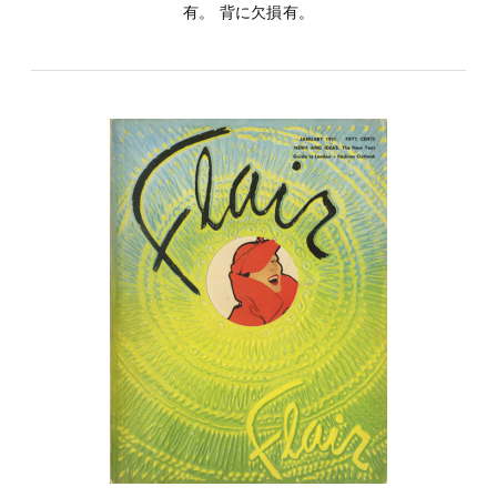
有。 背に欠損有。