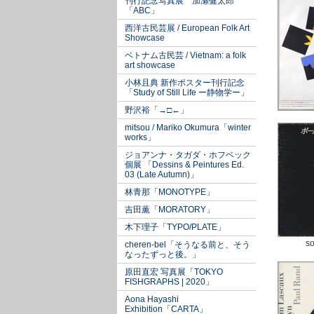
刊行記念写真展 加瀬健太郎
「ABC」
西洋古民芸展 / European Folk Art
Showcase
ベトナム古民芸 / Vietnam: a folk
art showcase
小林且典 新作ポスター刊行記念
「Study of Still Life ー静物学ー」
野沢裕「→□←」
mitsou / Mariko Okumura「winter
works」
ジョアンナ・タガダ・ホフベック
個展 「Dessins & Peintures Ed.
03 (Late Autumn)」
林青那「MONOTYPE」
吉田薫「MORATORY」
木下理子「TYPO/PLATE」
so
cheren-bel「そうなる前と、そう
なったずっと後。」
原田直宏 写真展「TOKYO
FISHGRAPHS | 2020」
Aona Hayashi
Exhibition「CARTA」