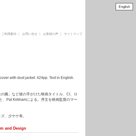
English
｜
ご利用案内
｜
お問い合せ
｜
お客様の声
｜
サイトマップ
 with dust jacket. 424pp. Text in English.
の腕」など彼の手がけた映画タイトル、CI、ロ
、Pat Kirkhamによる。序文を映画監督のマー
キズ、少ヤケ有。
ilm and Design