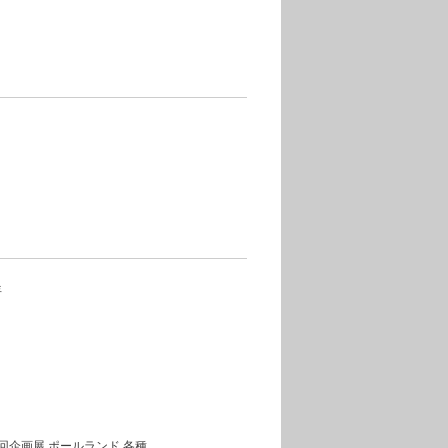
年
回企画展 ポールランド 各種