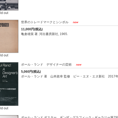
ld out
世界のトレードマークとシンボル
11,000円(税込)
亀倉雄策 著. 河出書房新社, 1965.
ld out
ポール・ランド デザイナーの芸術
5,060円(税込)
ポール・ランド 著 山本政幸 監修 ビー・エヌ・エヌ新社 2017
ld out
ポール・ランド ポスター ギンザ・グラフィック・ギャラリー第79