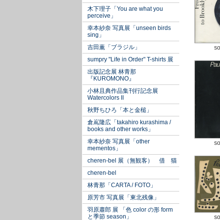
木下理子「You are what you
perceive」
幸本紗奈 写真展「unseen birds
sing」
吉田薫「ブラジル」
so
sumpry "Life in Order" T-shirts 展
出版記念展 林青那
『KUROMONO』
小林且典作品集刊行記念展
Watercolors II
秋野ちひろ「本と金槌」
倉嶌隆広「takahiro kurashima /
books and other works」
幸本紗奈 写真展「other
so
mementos」
cheren-bel 展（無観客） 借 猫
cheren-bel
林青那「CARTA / FOTO」
原芳市 写真展「東北残像」
羽原肅郎 展 「色 color の形 form
と季節 season」
so