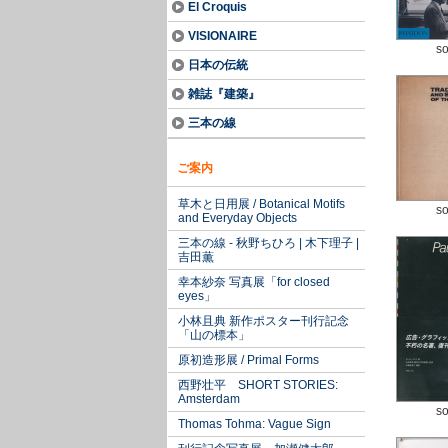
El Croquis
VISIONAIRE
so
日本の伝統
雑誌『建築』
三本の線
ご案内
草木と日用展 / Botanical Motifs
so
and Everyday Objects
三本の線 - 秋野ちひろ | 木下理子 |
吉田薫
幸本紗奈 写真展「for closed
eyes」
小林且典 新作ポスター刊行記念
「山の標本」
原初造形展 / Primal Forms
西野壮平 SHORT STORIES:
Amsterdam
so
Thomas Tohma: Vague Sign