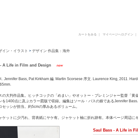
古書 古本 写真集 美術書 デザイン書 建築書 アートブックの販売と買取
カートをみる
｜
マイページへログイン
ザイン・イラスト
>
デザイン 作品集：海外
- A Life in Film and Design
nifer Bass, Pat Kirkham 編. Martin Scorsese 序文. Laurence King, 2011. Hardcover
265mm.
スの大判作品集。ヒッチコックの「めまい」やオットー・プレミンジャー監督「黄金
を1400点に及ぶカラー図版で収録。編集はソール・バスの娘であるJennifer Bassと
コセッシが担当。約5cmの厚みあるボリューム。
ャケットに少汚れ、背表紙にヤケ有。ジャケット袖に折れ跡有。本体ページ周辺に
Saul Bass - A Life in F