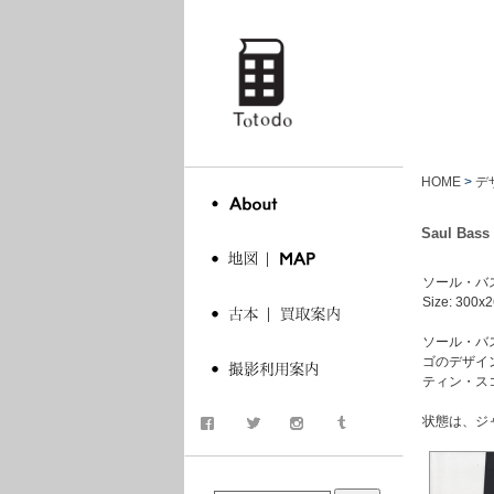
totodo
HOME
>
デ
Saul Bass 
ソール・バス. Jen
Size: 300x
ソール・バ
ゴのデザイン
ティン・ス
状態は、ジ
商品検索