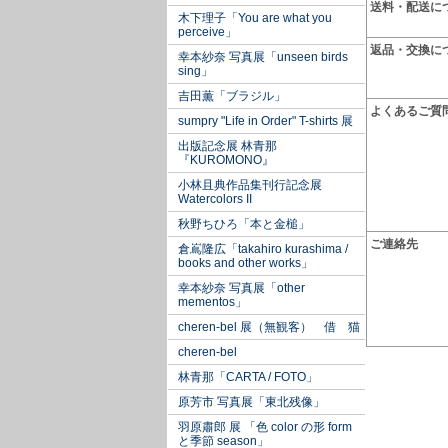
送料・配送に
木下理子「You are what you
perceive」
返品・交換に
幸本紗奈 写真展「unseen birds
sing」
吉田薫「ブラジル」
よくあるご質
sumpry "Life in Order" T-shirts 展
出版記念展 林青那
『KUROMONO』
小林且典作品集刊行記念展
Watercolors II
秋野ちひろ「本と金槌」
ご連絡先
倉嶌隆広「takahiro kurashima /
books and other works」
幸本紗奈 写真展「other
mementos」
cheren-bel 展（無観客） 借 猫
cheren-bel
林青那「CARTA / FOTO」
原芳市 写真展「東北残像」
羽原肅郎 展 「色 color の形 form
と季節 season」