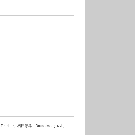
lan Fletcher、福田繁雄、Bruno Monguzzi、