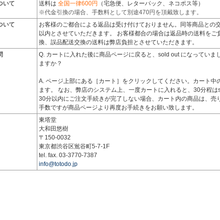
ついて
送料は
全国一律600円
（宅急便、レターパック、ネコポス等）
※代金引換の場合、手数料として別途470円を頂戴致します。
ついて
お客様のご都合による返品は受け付けておりません。同等商品との交
以内とさせていただきます。 お客様都合の場合は返品時の送料をご
換、誤品配送交換の送料は弊店負担とさせていただきます。
問
Q. カートに入れた後に商品ページに戻ると、sold out になって
ますか？
A. ページ上部にある［カート］をクリックしてください。カート中
ます。 なお、弊店のシステム上、一度カートに入れると、30分程はsol
30分以内にご注文手続きが完了しない場合、カート内の商品は、売
手数ですが商品ページより再度お手続きをお願い致します。
東塔堂
大和田悠樹
〒150-0032
東京都渋谷区鴬谷町5-7-1F
tel. fax. 03-3770-7387
info@totodo.jp