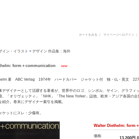
古書 古本 写真集 美術書 デザイン書 建築書 アートブックの販売と買取
カートをみる
｜
マイページへログイン
ザイン・イラスト
>
デザイン 作品集：海外
ethelm: form＋communication
Diethelm 著 ABC Verlag 1974年 ハードカバー ジャケット付 独・仏・英文 2
体デザイナーとして活躍する著者が、世界中のロゴ、シンボル、サイン、グラフィ
。「オリヴェッティ」「NHK」「The New Yorker」誌他、欧米・アジア各
を紹介。巻末にデザイナー索引を掲載。
ャケットにスレ・少傷有。
Walter Diethelm: for
価格:
13,200円 