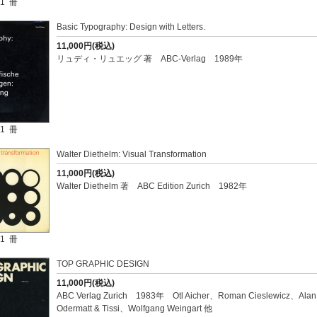
1 冊
Basic Typography: Design with Letters.
11,000円(税込)
リュディ・リュエッグ 著 ABC-Verlag 1989年
1 冊
Walter Diethelm: Visual Transformation
11,000円(税込)
Walter Diethelm 著 ABC Edition Zurich 1982年
1 冊
TOP GRAPHIC DESIGN
11,000円(税込)
ABC Verlag Zurich 1983年 Otl Aicher、Roman Cieslewicz、A
Odermatt & Tissi、Wolfgang Weingart 他