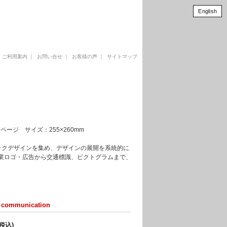
English
｜
ご利用案内
｜
お問い合せ
｜
お客様の声
｜
サイトマップ
27ページ サイズ：255×260mm
ックデザインを集め、デザインの展開を系統的に
国の企業ロゴ・広告から交通標識、ピクトグラムまで、
m＋communication
(税込)