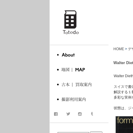
totodo
HOME
>
デ
Walter Di
Walter 
スイスで書
解説する１冊
多彩な実例
状態は、ジ
商品検索