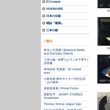
El Croquis
VISIONAIRE
so
日本の伝統
雑誌『建築』
三本の線
ご案内
so
草木と日用展 / Botanical Motifs
and Everyday Objects
三本の線 - 秋野ちひろ | 木下理子 |
吉田薫
幸本紗奈 写真展「for closed
eyes」
小林且典 新作ポスター刊行記念
「山の標本」
原初造形展 / Primal Forms
西野壮平 SHORT STORIES:
Amsterdam
Thomas Tohma: Vague Sign