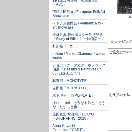
刊行記念写真展 加瀬健太郎
「ABC」
西洋古民芸展 / European Folk Art
Showcase
so
ベトナム古民芸 / Vietnam: a folk
art showcase
小林且典 新作ポスター刊行記念
「Study of Still Life ー静物学ー」
ショッピング
野沢裕「→□←」
ご注文につい
mitsou / Mariko Okumura「winter
works」
ジョアンナ・タガダ・ホフベック
個展 「Dessins & Peintures Ed.
03 (Late Autumn)」
林青那「MONOTYPE」
吉田薫「MORATORY」
お支払い方法
木下理子「TYPO/PLATE」
cheren-bel「そうなる前と、そう
なったずっと後。」
原田直宏 写真展「TOKYO
FISHGRAPHS | 2020」
Aona Hayashi
Exhibition「CARTA」