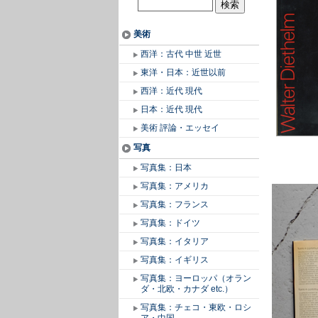
美術
西洋：古代 中世 近世
東洋・日本：近世以前
西洋：近代 現代
日本：近代 現代
美術 評論・エッセイ
写真
写真集：日本
写真集：アメリカ
写真集：フランス
写真集：ドイツ
写真集：イタリア
写真集：イギリス
写真集：ヨーロッパ（オラン
ダ・北欧・カナダ etc.）
写真集：チェコ・東欧・ロシ