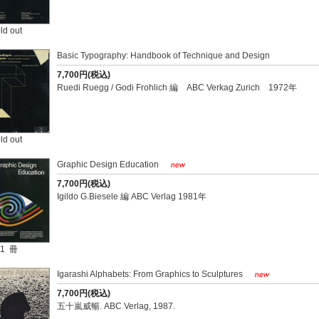
ld out
Basic Typography: Handbook of Technique and Design
7,700円(税込)
Ruedi Ruegg / Godi Frohlich 編 ABC Verkag Zurich 1972年
ld out
Graphic Design Education
7,700円(税込)
Igildo G.Biesele 編 ABC Verlag 1981年
1 冊
Igarashi Alphabets: From Graphics to Sculptures
7,700円(税込)
五十嵐威暢. ABC Verlag, 1987.