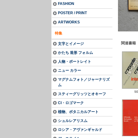
FASHION
POSTER / PRINT
ARTWORKS
特集
関連書籍
文字とイメージ
かたち 造形 フォルム
人物・ポートレイト
ニュー カラー
マグナムフォト／ジャーナリズ
ム
so
スティーグリッツとオキーフ
CI・ロゴマーク
植物、ボタニカルアート
シュルレアリスム
ロシア・アヴァンギャルド