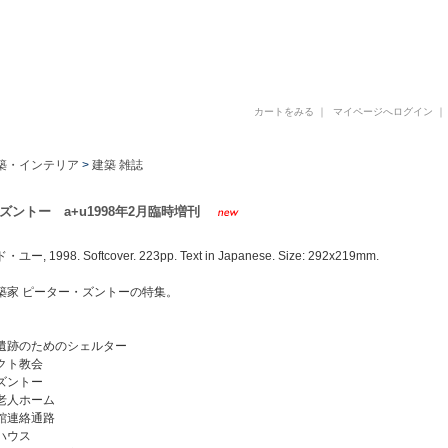
古書 古本 写真集 美術書 デザイン書 建築書 アートブックの販売と買取
カートをみる
｜
マイページへログイン
築・インテリア
>
建築 雑誌
ズントー a+u1998年2月臨時増刊
 1998. Softcover. 223pp. Text in Japanese. Size: 292x219mm.
築家 ピーター・ズントーの特集。
遺跡のためのシェルター
クト教会
ズントー
老人ホーム
館連絡通路
ハウス