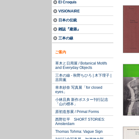
El Croquis
VISIONAIRE
日本の伝統
雑誌『建築』
三本の線
ご案内
草木と日用展 / Botanical Motifs
and Everyday Objects
三本の線 - 秋野ちひろ | 木下理子 |
吉田薫
幸本紗奈 写真展「for closed
eyes」
小林且典 新作ポスター刊行記念
「山の標本」
原初造形展 / Primal Forms
西野壮平 SHORT STORIES:
Amsterdam
Thomas Tohma: Vague Sign