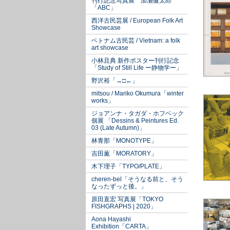
刊行記念写真展 加瀬健太郎
「ABC」
西洋古民芸展 / European Folk Art
Showcase
ベトナム古民芸 / Vietnam: a folk
art showcase
小林且典 新作ポスター刊行記念
「Study of Still Life ー静物学ー」
野沢裕「→□←」
mitsou / Mariko Okumura「winter
works」
ジョアンナ・タガダ・ホフベック
個展 「Dessins & Peintures Ed.
03 (Late Autumn)」
林青那「MONOTYPE」
吉田薫「MORATORY」
木下理子「TYPO/PLATE」
cheren-bel「そうなる前と、そう
なったずっと後。」
原田直宏 写真展「TOKYO
FISHGRAPHS | 2020」
Aona Hayashi
Exhibition「CARTA」