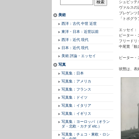
シュピッテ
ヴァルスの
ブレゲンツ
美術
「トポグラ
西洋：古代 中世 近世
エッセイ：
東洋・日本：近世以前
ピーター・
西洋：近代 現代
フリードリ
中尾寛「観
日本：近代 現代
美術 評論・エッセイ
ピーター・
写真
状態は、表
写真集：日本
写真集：アメリカ
写真集：フランス
写真集：ドイツ
写真集：イタリア
写真集：イギリス
写真集：ヨーロッパ（オラン
ダ・北欧・カナダ etc.）
写真集：チェコ・東欧・ロシ