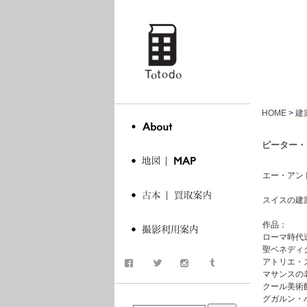
totodo
HOME
>
建
ピーター・
エー・アンド・ユー,
スイスの建
作品：
ローマ時代
聖ベネディ
アトリエ・
マサンスの
クール美術
商品検索
グガルン・