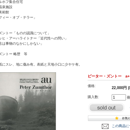
ルホフ集合住宅
温泉施設
美術館
フィー・オブ・テラー」
ズントー「ものの認識について」
ッヒ・アーハライトナー「近代性への問い」
念は事物のなかにしかない」
ズントー 略歴 等
紙にスレ、地に傷み有。表紙と天地小口に少ヤケ有。
ピーター・ズントー a+u
価格:
22,000円 
購入数:
この商品に