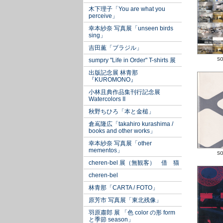
木下理子「You are what you
perceive」
幸本紗奈 写真展「unseen birds
sing」
吉田薫「ブラジル」
so
sumpry "Life in Order" T-shirts 展
出版記念展 林青那
『KUROMONO』
小林且典作品集刊行記念展
Watercolors II
秋野ちひろ「本と金槌」
倉嶌隆広「takahiro kurashima /
books and other works」
幸本紗奈 写真展「other
mementos」
so
cheren-bel 展（無観客） 借 猫
cheren-bel
林青那「CARTA / FOTO」
原芳市 写真展「東北残像」
羽原肅郎 展 「色 color の形 form
と季節 season」