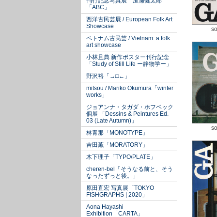
刊行記念写真展 加瀬健太郎
「ABC」
西洋古民芸展 / European Folk Art
Showcase
so
ベトナム古民芸 / Vietnam: a folk
art showcase
小林且典 新作ポスター刊行記念
「Study of Still Life ー静物学ー」
野沢裕「→□←」
mitsou / Mariko Okumura「winter
works」
ジョアンナ・タガダ・ホフベック
個展 「Dessins & Peintures Ed.
03 (Late Autumn)」
so
林青那「MONOTYPE」
吉田薫「MORATORY」
木下理子「TYPO/PLATE」
cheren-bel「そうなる前と、そう
なったずっと後。」
原田直宏 写真展「TOKYO
FISHGRAPHS | 2020」
Aona Hayashi
Exhibition「CARTA」