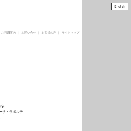
English
｜
ご利用案内
｜
お問い合せ
｜
お客様の声
｜
サイトマップ
住宅
ーサ・ラポルテ
家