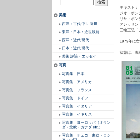
テキスト：
ジオ・ポン
美術
リサ・ポン
西洋：古代 中世 近世
アレッサン
三輪正弘「
東洋・日本：近世以前
西洋：近代 現代
1979年
日本：近代 現代
状態は、表
美術 評論・エッセイ
写真
写真集：日本
写真集：アメリカ
写真集：フランス
写真集：ドイツ
写真集：イタリア
写真集：イギリス
写真集：ヨーロッパ（オラン
ダ・北欧・カナダ etc.）
写真集：チェコ・東欧・ロシ