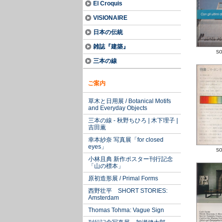
El Croquis
VISIONAIRE
日本の伝統
雑誌『建築』
so
三本の線
ご案内
草木と日用展 / Botanical Motifs
and Everyday Objects
三本の線 - 秋野ちひろ | 木下理子 |
吉田薫
幸本紗奈 写真展「for closed
eyes」
so
小林且典 新作ポスター刊行記念
「山の標本」
原初造形展 / Primal Forms
西野壮平 SHORT STORIES:
Amsterdam
Thomas Tohma: Vague Sign