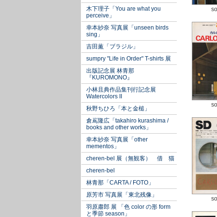
木下理子「You are what you
so
perceive」
幸本紗奈 写真展「unseen birds
sing」
吉田薫「ブラジル」
sumpry "Life in Order" T-shirts 展
出版記念展 林青那
『KUROMONO』
小林且典作品集刊行記念展
Watercolors II
so
秋野ちひろ「本と金槌」
倉嶌隆広「takahiro kurashima /
books and other works」
幸本紗奈 写真展「other
mementos」
cheren-bel 展（無観客） 借 猫
cheren-bel
林青那「CARTA / FOTO」
原芳市 写真展「東北残像」
so
羽原肅郎 展 「色 color の形 form
と季節 season」