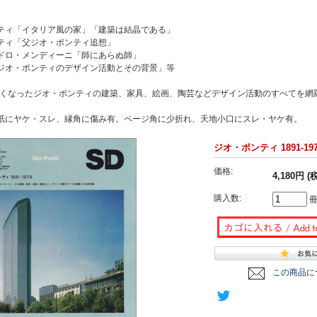
ティ「イタリア風の家」「建築は結晶である」
ティ「父ジオ・ポンティ追想」
ドロ・メンディーニ「師にあらぬ師」
ジオ・ポンティのデザイン活動とその背景」等
に亡くなったジオ・ポンティの建築、家具、絵画、陶芸などデザイン活動のすべてを網
紙にヤケ・スレ、縁角に傷み有。ページ角に少折れ、天地小口にスレ・ヤケ有。
ジオ・ポンティ 1891-197
価格:
4,180円 (
購入数:
この商品に