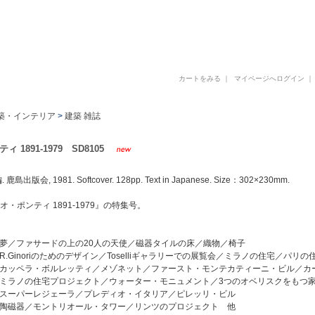
古書 古本 写真集 美術書 デザイン書 建築書 アートブックの販売と買取
カートをみる
｜
マイページへログイン
築・インテリア
>
建築 雑誌
 1891-1979 SD8105
鹿島出版会, 1981. Softcover. 128pp. Text in Japanese. Size：302×230mm.
オ・ポンティ 1891-1979』の特集号。
代 夢／ファサードの上の20人の天使／磁器タイルの床／織物／椅子
 R.Ginoriのためのデザイン／Toselliギャラリーでの展覧会／ミラノの住宅／パリの
代 カッペラ・ボルレッティ／メゾネット／ファースト・モンテカティーニ・ビル／カ
代 ミラノの住宅プロジェクト／ウォーター・モニュメント／3つのオベリスクをもつ
代 スーパーレジェーラ／プレディオ・イタリア／ピレッリ・ビル
代 陶磁器／モントリオール・タワー／リンツのプロジェクト 他