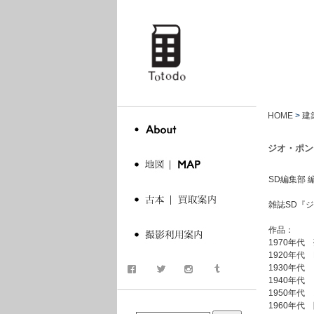
totodo
HOME
>
建
ジオ・ポンティ
SD編集部 編. 
雑誌SD『ジ
作品：
1970年
1920年代
1930年
1940年
1950年
商品検索
1960年