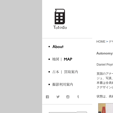
totodo
HOME
>
デ
Autonomy:
Daniel Poyn
英国のアナー
ジュ、写真
本書は全表紙
クデザイン
状態は、表
商品検索