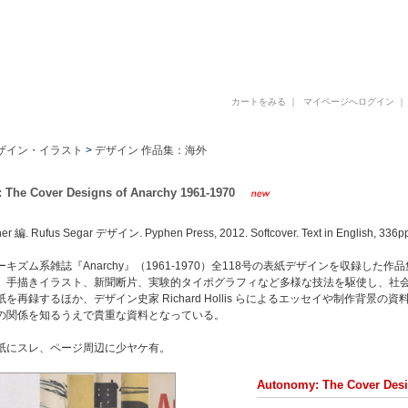
古書 古本 写真集 美術書 デザイン書 建築書 アートブックの販売と買取
カートをみる
｜
マイページへログイン
ザイン・イラスト
>
デザイン 作品集：海外
 The Cover Designs of Anarchy 1961-1970
er 編. Rufus Segar デザイン. Pyphen Press, 2012. Softcover. Text in English, 336pp
キズム系雑誌『Anarchy』（1961-1970）全118号の表紙デザインを収録した作品集
、手描きイラスト、新聞断片、実験的タイポグラフィなど多様な技法を駆使し、社
を再録するほか、デザイン史家 Richard Hollis らによるエッセイや制作背景
の関係を知るうえで貴重な資料となっている。
紙にスレ、ページ周辺に少ヤケ有。
Autonomy: The Cover Desi