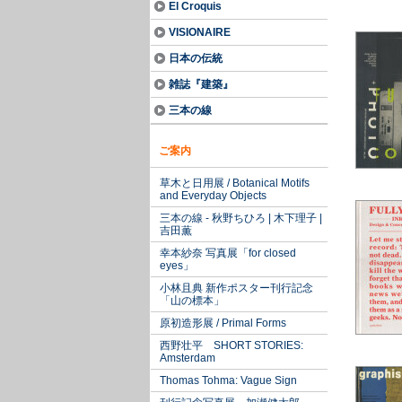
El Croquis
VISIONAIRE
日本の伝統
雑誌『建築』
三本の線
ご案内
草木と日用展 / Botanical Motifs
and Everyday Objects
三本の線 - 秋野ちひろ | 木下理子 |
吉田薫
幸本紗奈 写真展「for closed
eyes」
小林且典 新作ポスター刊行記念
「山の標本」
原初造形展 / Primal Forms
西野壮平 SHORT STORIES:
Amsterdam
Thomas Tohma: Vague Sign