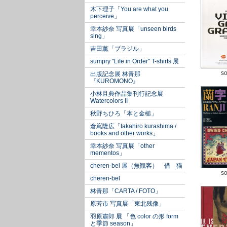
木下理子「You are what you
perceive」
幸本紗奈 写真展「unseen birds
sing」
吉田薫「ブラジル」
sumpry "Life in Order" T-shirts 展
so
出版記念展 林青那
『KUROMONO』
小林且典作品集刊行記念展
Watercolors II
秋野ちひろ「本と金槌」
倉嶌隆広「takahiro kurashima /
books and other works」
幸本紗奈 写真展「other
mementos」
cheren-bel 展（無観客） 借 猫
so
cheren-bel
林青那「CARTA / FOTO」
原芳市 写真展「東北残像」
羽原肅郎 展 「色 color の形 form
と季節 season」