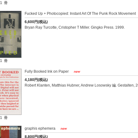
1 冊
Fucked Up + Photocopied: Instant Art Of The Punk Rock Movement
6,600円(税込)
Bryan Ray Turcotte, Cristopher T Miller. Gingko Press. 1999.
1 冊
Fully Booked Ink on Paper
4,180円(税込)
Robert Klanten, Matthias Hubner, Andrew Losowsky 編. Gestalten, 2
1 冊
graphis ephemera
8,800円(税込)