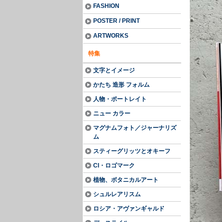
FASHION
POSTER / PRINT
ARTWORKS
特集
文字とイメージ
かたち 造形 フォルム
人物・ポートレイト
ニュー カラー
マグナムフォト／ジャーナリズ
ム
スティーグリッツとオキーフ
CI・ロゴマーク
植物、ボタニカルアート
シュルレアリスム
ロシア・アヴァンギャルド