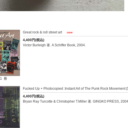
Great rock & roll street art
4,400円(税込)
Victor Burleigh 著. A Schiffer Book, 2004.
1 冊
Fucked Up + Photocopied :Instant Art of The Punk Rock Movement [
4,400円(税込)
Bryan Ray Turcotte & Christopher T.Miller 著. GINGKO PRESS, 2004