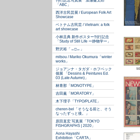
刊行記念写真展 加瀬健太郎
「ABC」
西洋古民芸展 / European Folk Art
Showcase
ベトナム古民芸 / Vietnam: a folk
art showcase
小林且典 新作ポスター刊行記念
「Study of Still Life ー静物学ー」
野沢裕「→□←」
mitsou / Mariko Okumura「winter
works」
so
ジョアンナ・タガダ・ホフベック
個展 「Dessins & Peintures Ed.
03 (Late Autumn)」
林青那「MONOTYPE」
吉田薫「MORATORY」
木下理子「TYPO/PLATE」
cheren-bel「そうなる前と、そう
なったずっと後。」
原田直宏 写真展「TOKYO
FISHGRAPHS | 2020」
Aona Hayashi
Exhibition「CARTA」