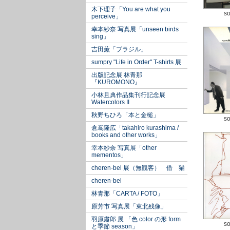
木下理子「You are what you
so
perceive」
幸本紗奈 写真展「unseen birds
sing」
吉田薫「ブラジル」
sumpry "Life in Order" T-shirts 展
出版記念展 林青那
『KUROMONO』
小林且典作品集刊行記念展
Watercolors II
秋野ちひろ「本と金槌」
so
倉嶌隆広「takahiro kurashima /
books and other works」
幸本紗奈 写真展「other
mementos」
cheren-bel 展（無観客） 借 猫
cheren-bel
林青那「CARTA / FOTO」
原芳市 写真展「東北残像」
羽原肅郎 展 「色 color の形 form
so
と季節 season」