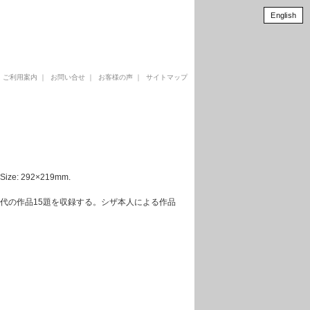
English
｜
ご利用案内
｜
お問い合せ
｜
お客様の声
｜
サイトマップ
Size: 292×219mm.
0年代の作品15題を収録する。シザ本人による作品