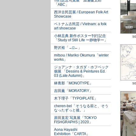
刊行記念写真展 加瀬健太郎
「ABC」
西洋古民芸展 / European Folk Art
Showcase
ベトナム古民芸 / Vietnam: a folk
art showcase
小林且典 新作ポスター刊行記念
so
「Study of Still Life ー静物学ー」
野沢裕「→□←」
mitsou / Mariko Okumura「winter
works」
ジョアンナ・タガダ・ホフベック
個展 「Dessins & Peintures Ed.
03 (Late Autumn)」
林青那「MONOTYPE」
so
吉田薫「MORATORY」
木下理子「TYPO/PLATE」
cheren-bel「そうなる前と、そう
なったずっと後。」
原田直宏 写真展「TOKYO
FISHGRAPHS | 2020」
Aona Hayashi
Exhibition「CARTA」