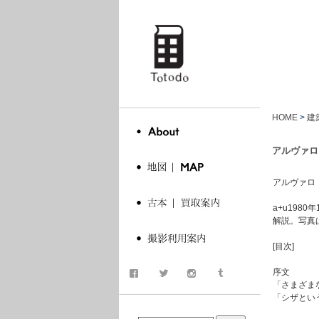
totodo
HOME
>
建
アルヴァロ・
アルヴァロ・シザ.
a+u198
解説。写真
[目次]
序文
「さまざま
「シザとい
商品検索