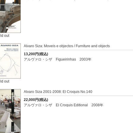
ld out
Alvaro Siza: Moveis e objectos / Furniture and objects
13,200円(税込)
アルヴァロ・シザ Figueirinhas 2003年
ld out
Alvaro Siza 2001-2008: El Croquis No.140
22,000円(税込)
アルヴァロ・シザ El Croquis Editional 2008年