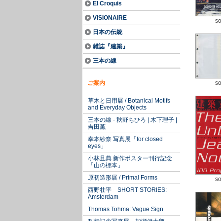
El Croquis
VISIONAIRE
so
日本の伝統
雑誌『建築』
三本の線
ご案内
so
草木と日用展 / Botanical Motifs
and Everyday Objects
三本の線 - 秋野ちひろ | 木下理子 |
吉田薫
幸本紗奈 写真展「for closed
eyes」
小林且典 新作ポスター刊行記念
「山の標本」
原初造形展 / Primal Forms
so
西野壮平 SHORT STORIES:
Amsterdam
Thomas Tohma: Vague Sign