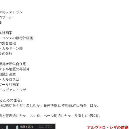
ァのレストラン
のプール
ル
ル計画案
・コンデの銀行計画案
の集合住宅
・カルドーン邸
ラの銀行
所得者用集合住宅
クトル地区の再開発
地区計画案
・カルロス邸
プール計画案
アルヴァロ・シザ
売るための住宅」
a+u1980”を今どう楽しむか」藤井博樹,山本理顕,岸田省吾 ほか。
紙と背表紙にヤケ、スレ有。ページ周辺にヤケ、見返しに押印有。
アルヴァロ・シザの建築 a