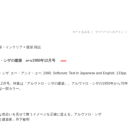
古書 古本 写真集 美術書 デザイン書 建築書 アートブックの販売と買取
カートをみる
｜
マイページへログイン
築・インテリア
>
建築 雑誌
シザの建築 a+u1980年12月号
 エー・アンド・ユー, 1980. Softcover. Text in Japanese and English. 133pp. 
0年12月号。特集は「アルヴァロ・シザの建築」。アルヴァロ・シザの1950年から7
は一部カラー。
な色合いを見せて舞うイメージを正確に捉える」アルヴァロ・シザ
う建築家」丹下敏明