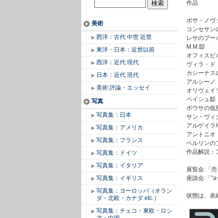
作品
ボサ・ノヴ
美術
コンセサン
西洋：古代 中世 近世
レサのプー
M.M.邸
東洋・日本：近世以前
オフィスビ
西洋：近代 現代
ヴィラ・ド
カシーナス
日本：近代 現代
アルシーノ
美術 評論・エッセイ
オリヴェイ
ペイシュ邸
写真
ボウサの低
写真集：日本
サン・ヴィ
アルゲイラ
写真集：アメリカ
アントニオ
写真集：フランス
ベルリンの
作品解説：
写真集：ドイツ
写真集：イタリア
展覧会:「
写真集：イギリス
座談会:「”
写真集：ヨーロッパ（オラン
状態は、表
ダ・北欧・カナダ etc.）
写真集：チェコ・東欧・ロシ